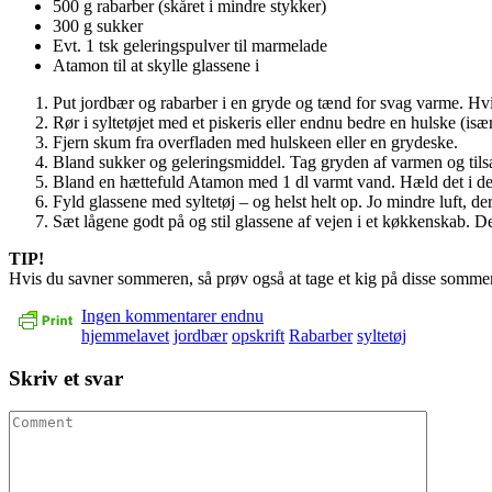
500 g rabarber (skåret i mindre stykker)
300 g sukker
Evt. 1 tsk geleringspulver til marmelade
Atamon til at skylle glassene i
Put jordbær og rabarber i en gryde og tænd for svag varme. Hvis
Rør i syltetøjet med et piskeris eller endnu bedre en hulske (is
Fjern skum fra overfladen med hulskeen eller en grydeske.
Bland sukker og geleringsmiddel. Tag gryden af varmen og tilsæt
Bland en hættefuld Atamon med 1 dl varmt vand. Hæld det i det f
Fyld glassene med syltetøj – og helst helt op. Jo mindre luft, der
Sæt lågene godt på og stil glassene af vejen i et køkkenskab. D
TIP!
Hvis du savner sommeren, så prøv også at tage et kig på disse sommer
Ingen kommentarer endnu
hjemmelavet
jordbær
opskrift
Rabarber
syltetøj
Skriv et svar