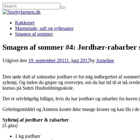
Køkkenet
Marmelade, saft og syltesager
Smagen af sommer
Smagen af sommer #4: Jordbær-rabarber s
Udgivet den
19. september 2011
1. juni 2017
by
Anneline
Den søde duft af solmodne jordbær er for mig indbegrebet af sommer!
syltetøj. Og inden du gisper og overvejer, om du har tid til at stå sve
kursus på Suhrs Husholdningsskole.
Det er selvfølgelig billigst, hvis du har jordbær og rabarber fra have
Geleringsmiddel og Atamon koster ikke mange kroner og kan fås i de
Syltetøj af jordbær & rabarber
(5 glas)
1 kg jordbær