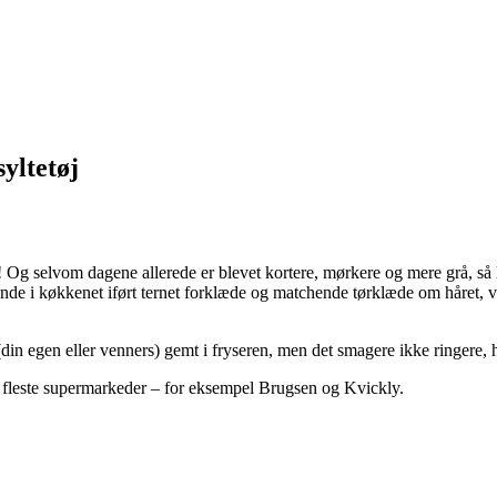
yltetøj
 Og selvom dagene allerede er blevet kortere, mørkere og mere grå, så 
dende i køkkenet iført ternet forklæde og matchende tørklæde om håret, vi
n (din egen eller venners) gemt i fryseren, men det smagere ikke ringere,
 fleste supermarkeder – for eksempel Brugsen og Kvickly.