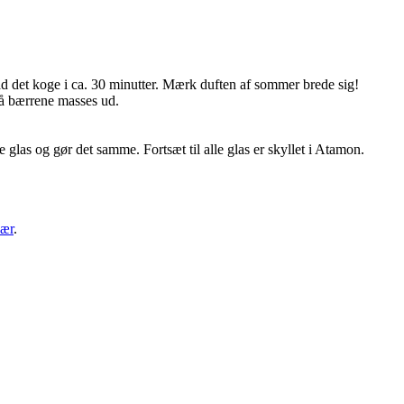
lad det koge i ca. 30 minutter. Mærk duften af sommer brede sig!
 så bærrene masses ud.
las og gør det samme. Fortsæt til alle glas er skyllet i Atamon.
bær
.