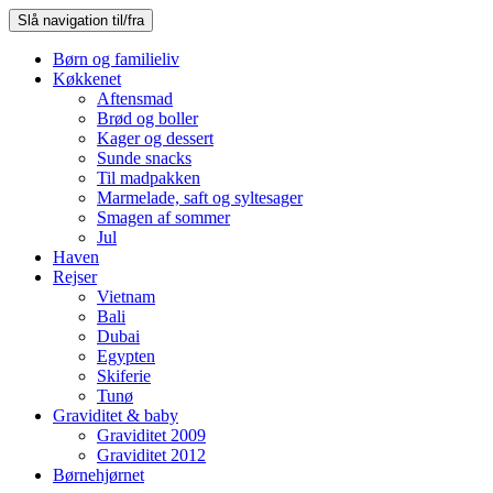
Slå navigation til/fra
Børn og familieliv
Køkkenet
Aftensmad
Brød og boller
Kager og dessert
Sunde snacks
Til madpakken
Marmelade, saft og syltesager
Smagen af sommer
Jul
Haven
Rejser
Vietnam
Bali
Dubai
Egypten
Skiferie
Tunø
Graviditet & baby
Graviditet 2009
Graviditet 2012
Børnehjørnet