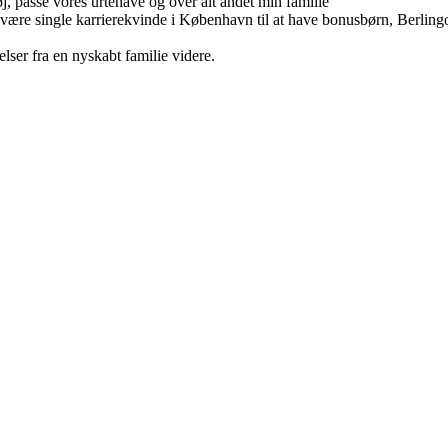
tøj, passe vores urtehave og over alt andet min familie
a at være single karrierekvinde i København til at have bonusbørn, Berli
lser fra en nyskabt familie videre.