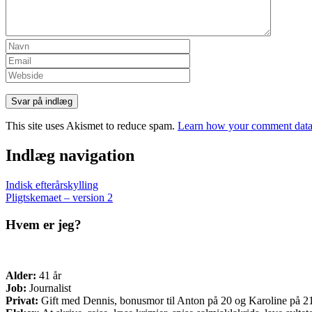
This site uses Akismet to reduce spam.
Learn how your comment data 
Indlæg navigation
Indisk efterårskylling
Pligtskemaet – version 2
Hvem er jeg?
Alder:
41 år
Job:
Journalist
Privat:
Gift med Dennis, bonusmor til Anton på 20 og Karoline på 21 o