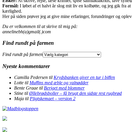
Elsker:
At skrive, rejse, læse krimier, spise salmiaklakrids, lave sylte
Formål:
I løbet af et halvt år slog mit liv en kolbøtte, og jeg gik fr
kærlighed.
Her på siden prøver jeg at give mine erfaringer, forundringer og opleve
Du er velkommen til at skrive til mig på:
annelinebh(a)gmail(.)com
Find rundt på farmen
Find rundt på farmen
Nyeste kommentarer
Camilla Pedersen
til
Krydsbanken giver en tur i biffen
Lotte
til
Muffins med æble og valnødder
Bente Graae
til
Beriget med blommer
Stine
til
Øllebrødsboller – få brugt den sidste rest rugbrød
Maja
til
Pligtskemaet – version 2