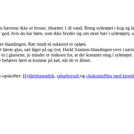
 bærrene ikke er frosne, tilsættes 1 dl vand. Bring syltetøjet i kog og 
ær god, hvis du har børn, som ikke bryder sig om store bær i syltetøjet),
 blandingen. Rør rundt til sukkeret er opløst.
ørste glas, sæt låget på og ryst. Hæld Atamon-blandingen over i næste g
 er i glassene, jo mindre er risikoen for, at der kommer mug i syltetøjet.
e behøver først at komme på køl, når de er åbnet.
-opskrifter:
Hyldeblomstdrik
,
rabarbersaft
og
chokomuffins med kirse