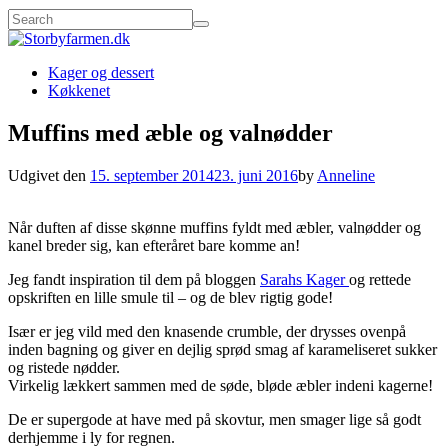
Kager og dessert
Køkkenet
Muffins med æble og valnødder
Udgivet den
15. september 2014
23. juni 2016
by
Anneline
Når duften af disse skønne muffins fyldt med æbler, valnødder og
kanel breder sig, kan efteråret bare komme an!
Jeg fandt inspiration til dem på bloggen
Sarahs Kager
og rettede
opskriften en lille smule til – og de blev rigtig gode!
Især er jeg vild med den knasende crumble, der drysses ovenpå
inden bagning og giver en dejlig sprød smag af karameliseret sukker
og ristede nødder.
Virkelig lækkert sammen med de søde, bløde æbler indeni kagerne!
De er supergode at have med på skovtur, men smager lige så godt
derhjemme i ly for regnen.