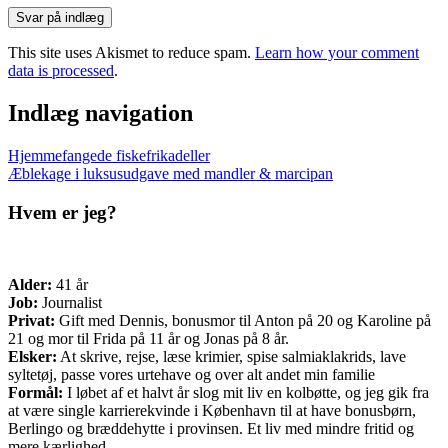
This site uses Akismet to reduce spam.
Learn how your comment
data is processed
.
Indlæg navigation
Hjemmefangede fiskefrikadeller
Æblekage i luksusudgave med mandler & marcipan
Hvem er jeg?
Alder:
41 år
Job:
Journalist
Privat:
Gift med Dennis, bonusmor til Anton på 20 og Karoline på
21 og mor til Frida på 11 år og Jonas på 8 år.
Elsker:
At skrive, rejse, læse krimier, spise salmiaklakrids, lave
syltetøj, passe vores urtehave og over alt andet min familie
Formål:
I løbet af et halvt år slog mit liv en kolbøtte, og jeg gik fra
at være single karrierekvinde i København til at have bonusbørn,
Berlingo og bræddehytte i provinsen. Et liv med mindre fritid og
mere kærlighed.