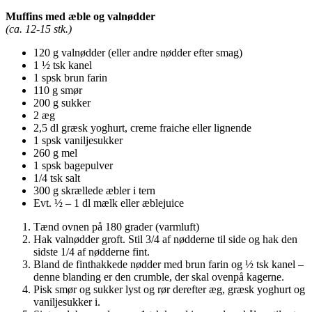
Muffins med æble og valnødder
(ca. 12-15 stk.)
120 g valnødder (eller andre nødder efter smag)
1 ½ tsk kanel
1 spsk brun farin
110 g smør
200 g sukker
2 æg
2,5 dl græsk yoghurt, creme fraiche eller lignende
1 spsk vaniljesukker
260 g mel
1 spsk bagepulver
1/4 tsk salt
300 g skrællede æbler i tern
Evt. ½ – 1 dl mælk eller æblejuice
Tænd ovnen på 180 grader (varmluft)
Hak valnødder groft. Stil 3/4 af nødderne til side og hak den
sidste 1/4 af nødderne fint.
Bland de finthakkede nødder med brun farin og ½ tsk kanel –
denne blanding er den crumble, der skal ovenpå kagerne.
Pisk smør og sukker lyst og rør derefter æg, græsk yoghurt og
vaniljesukker i.