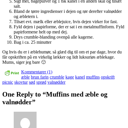
Sigt mel, bagepulver og 1 tsk kanel i en anden skål og tilsæt
salt.
Bland de tørre ingredienser i dejen og rør derefter valnødder
og æbletern i.
Tilsæt evt. mælk eller æblejuice, hvis dejen virker for fast.
Fyld dejen i papirforme, der er sat i en metalmuffinform. Fyld
papirformene helt op med dej.
Drys crumble-blanding ovenpå alle kagerne.
Bag i ca. 25 minutter
Og hvis du er i æblehumør, så glæd dig til om et par dage, hvor du
får opskriften på en virkelig lækker og lidt luksuriøs æblekage.
Mums, siger jeg bare 🙂
Kommentarer (1)
æble
brun farin
crumble
kage
kanel
muffins
opskrift
picnic
skovtur
sød
sprød
valnødder
One Reply to “Muffins med æble og
valnødder”