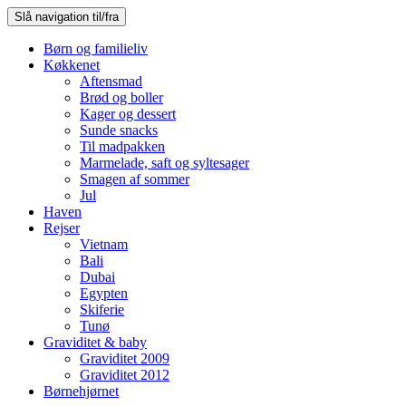
Slå navigation til/fra
Børn og familieliv
Køkkenet
Aftensmad
Brød og boller
Kager og dessert
Sunde snacks
Til madpakken
Marmelade, saft og syltesager
Smagen af sommer
Jul
Haven
Rejser
Vietnam
Bali
Dubai
Egypten
Skiferie
Tunø
Graviditet & baby
Graviditet 2009
Graviditet 2012
Børnehjørnet