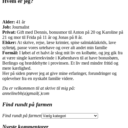
Hvem er jeg?
Alder:
41 år
Job:
Journalist
Privat:
Gift med Dennis, bonusmor til Anton på 20 og Karoline på
21 og mor til Frida på 11 år og Jonas på 8 år.
Elsker:
At skrive, rejse, læse krimier, spise salmiaklakrids, lave
syltetøj, passe vores urtehave og over alt andet min familie
Formål:
I løbet af et halvt år slog mit liv en kolbøtte, og jeg gik fra
at være single karrierekvinde i København til at have bonusbørn,
Berlingo og bræddehytte i provinsen. Et liv med mindre fritid og
mere kærlighed.
Her på siden prøver jeg at give mine erfaringer, forundringer og
oplevelser fra en nyskabt familie videre.
Du er velkommen til at skrive til mig på:
annelinebh(a)gmail(.)com
Find rundt på farmen
Find rundt på farmen
Nyeste kommentarer