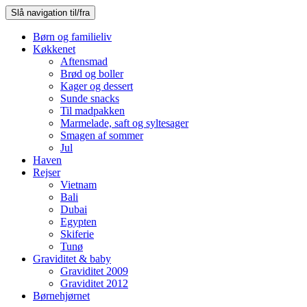
Slå navigation til/fra
Børn og familieliv
Køkkenet
Aftensmad
Brød og boller
Kager og dessert
Sunde snacks
Til madpakken
Marmelade, saft og syltesager
Smagen af sommer
Jul
Haven
Rejser
Vietnam
Bali
Dubai
Egypten
Skiferie
Tunø
Graviditet & baby
Graviditet 2009
Graviditet 2012
Børnehjørnet