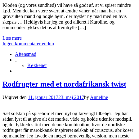
Kloden (og vores sundhed) vil have så godt af, at vi spiser mindre
kød. Men det kan være svært at ændre vaner, når man har en
grovsulten mand og nogle børn, der møder ny mad med en hvis
skepsis … Heldigvis har jeg en god allieret i Karoline, og
sommetider lykkes det os at fremtrylle […]
Læs mere
Ingen kommentarer endnu
Aftensmad
...
Køkkenet
Rodfrugter med et nordafrikansk twist
Udgivet den
11. januar 2017
23. maj 2017
by
Anneline
Sæt solskin på spisebordet med nyt og farverigt tilbehør! Jeg har
sådan lyst til at give alt det mørke, våde og kolde udenfor modspil,
og det lykkedes fint med denne kombination, hvor de nordiske
rodfrugter får marokkansk inspireret selskab af couscous, abrikoser
og mandler. Jeg lavede en meget børnevenlig version, men næste