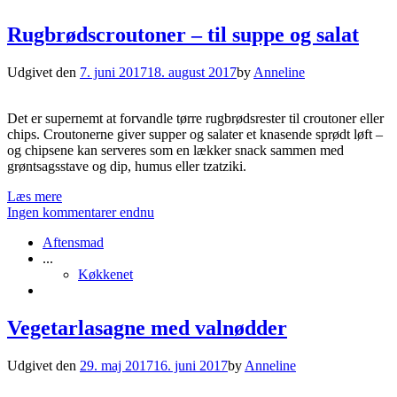
Rugbrødscroutoner – til suppe og salat
Udgivet den
7. juni 2017
18. august 2017
by
Anneline
Det er supernemt at forvandle tørre rugbrødsrester til croutoner eller
chips. Croutonerne giver supper og salater et knasende sprødt løft –
og chipsene kan serveres som en lækker snack sammen med
grøntsagsstave og dip, humus eller tzatziki.
Læs mere
Ingen kommentarer endnu
Aftensmad
...
Køkkenet
Vegetarlasagne med valnødder
Udgivet den
29. maj 2017
16. juni 2017
by
Anneline