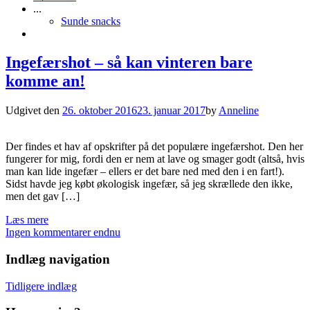
...
Sunde snacks
Ingefærshot – så kan vinteren bare
komme an!
Udgivet den
26. oktober 2016
23. januar 2017
by
Anneline
Der findes et hav af opskrifter på det populære ingefærshot. Den her
fungerer for mig, fordi den er nem at lave og smager godt (altså, hvis
man kan lide ingefær – ellers er det bare ned med den i en fart!).
Sidst havde jeg købt økologisk ingefær, så jeg skrællede den ikke,
men det gav […]
Læs mere
Ingen kommentarer endnu
Indlæg navigation
Tidligere indlæg