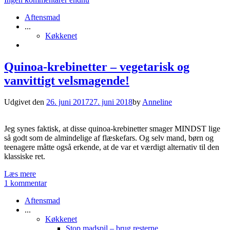
Aftensmad
...
Køkkenet
Quinoa-krebinetter – vegetarisk og
vanvittigt velsmagende!
Udgivet den
26. juni 2017
27. juni 2018
by
Anneline
Jeg synes faktisk, at disse quinoa-krebinetter smager MINDST lige
så godt som de almindelige af flæskefars. Og selv mand, børn og
teenagere måtte også erkende, at de var et værdigt alternativ til den
klassiske ret.
Læs mere
1 kommentar
Aftensmad
...
Køkkenet
Stop madspil – brug resterne