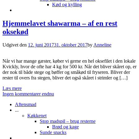
Kød og kylling
Hjemmelavet shawarma – af en rest
oksekød
Udgivet den
12. juni 2017
31. oktober 2017
by
Anneline
Når vi har mange gæster, køber vi gerne en hel oksefilet i den lokale
Kvickly, hvor de ofte har 4 kg for 500 kr. Når det bliver skåret op, er
der nok til både stege og bøffer og småkød til fryseren. Bliver der
rester til overs fra stegen, bliver det også skåret i strimler og […]
Læs mere
Ingen kommentarer endnu
Aftensmad
...
Køkkenet
Stop madspil – brug resterne
Brød og kage
Sunde snacks