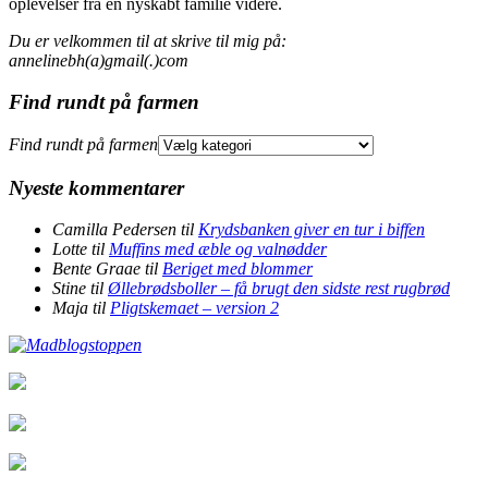
oplevelser fra en nyskabt familie videre.
Du er velkommen til at skrive til mig på:
annelinebh(a)gmail(.)com
Find rundt på farmen
Find rundt på farmen
Nyeste kommentarer
Camilla Pedersen
til
Krydsbanken giver en tur i biffen
Lotte
til
Muffins med æble og valnødder
Bente Graae
til
Beriget med blommer
Stine
til
Øllebrødsboller – få brugt den sidste rest rugbrød
Maja
til
Pligtskemaet – version 2