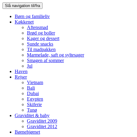
Slå navigation til/fra
Børn og familieliv
Køkkenet
Aftensmad
Brød og boller
Kager og dessert
Sunde snacks
Til madpakken
Marmelade, saft og syltesager
Smagen af sommer
Jul
Haven
Rejser
Vietnam
Bali
Dubai
Egypten
Skiferie
Tunø
Graviditet & baby
Graviditet 2009
Graviditet 2012
Børnehjørnet