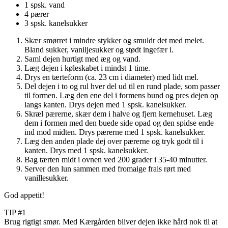
1 spsk. vand
4 pærer
3 spsk. kanelsukker
Skær smørret i mindre stykker og smuldr det med melet.
Bland sukker, vaniljesukker og stødt ingefær i.
Saml dejen hurtigt med æg og vand.
Læg dejen i køleskabet i mindst 1 time.
Drys en tærteform (ca. 23 cm i diameter) med lidt mel.
Del dejen i to og rul hver del ud til en rund plade, som passer
til formen. Læg den ene del i formens bund og pres dejen op
langs kanten. Drys dejen med 1 spsk. kanelsukker.
Skræl pærerne, skær dem i halve og fjern kernehuset. Læg
dem i formen med den buede side opad og den spidse ende
ind mod midten. Drys pærerne med 1 spsk. kanelsukker.
Læg den anden plade dej over pærerne og tryk godt til i
kanten. Drys med 1 spsk. kanelsukker.
Bag tærten midt i ovnen ved 200 grader i 35-40 minutter.
Server den lun sammen med fromaige frais rørt med
vanillesukker.
God appetit!
TIP #1
Brug rigtigt smør. Med Kærgården bliver dejen ikke hård nok til at