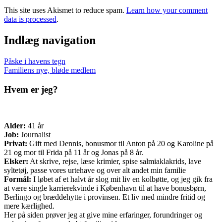
This site uses Akismet to reduce spam.
Learn how your comment
data is processed
.
Indlæg navigation
Påske i havens tegn
Familiens nye, bløde medlem
Hvem er jeg?
Alder:
41 år
Job:
Journalist
Privat:
Gift med Dennis, bonusmor til Anton på 20 og Karoline på
21 og mor til Frida på 11 år og Jonas på 8 år.
Elsker:
At skrive, rejse, læse krimier, spise salmiaklakrids, lave
syltetøj, passe vores urtehave og over alt andet min familie
Formål:
I løbet af et halvt år slog mit liv en kolbøtte, og jeg gik fra
at være single karrierekvinde i København til at have bonusbørn,
Berlingo og bræddehytte i provinsen. Et liv med mindre fritid og
mere kærlighed.
Her på siden prøver jeg at give mine erfaringer, forundringer og