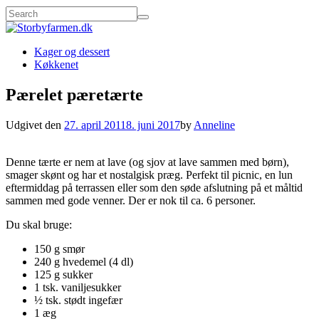
Kager og dessert
Køkkenet
Pærelet pæretærte
Udgivet den
27. april 2011
8. juni 2017
by
Anneline
Denne tærte er nem at lave (og sjov at lave sammen med børn),
smager skønt og har et nostalgisk præg. Perfekt til picnic, en lun
eftermiddag på terrassen eller som den søde afslutning på et måltid
sammen med gode venner. Der er nok til ca. 6 personer.
Du skal bruge:
150 g smør
240 g hvedemel (4 dl)
125 g sukker
1 tsk. vaniljesukker
½ tsk. stødt ingefær
1 æg