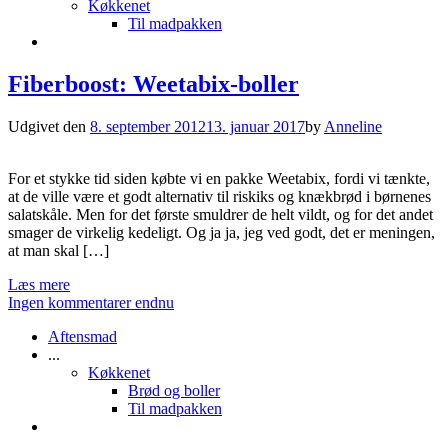
Køkkenet
Til madpakken
Fiberboost: Weetabix-boller
Udgivet den
8. september 2012
13. januar 2017
by
Anneline
For et stykke tid siden købte vi en pakke Weetabix, fordi vi tænkte,
at de ville være et godt alternativ til riskiks og knækbrød i børnenes
salatskåle. Men for det første smuldrer de helt vildt, og for det andet
smager de virkelig kedeligt. Og ja ja, jeg ved godt, det er meningen,
at man skal […]
Læs mere
Ingen kommentarer endnu
Aftensmad
...
Køkkenet
Brød og boller
Til madpakken