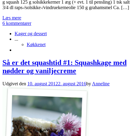
g squash 125 g solsikkekerner 1 æg (+ evt. 1 til pensling) 1 tsk salt
3/4 dl raps-/solsikke-/vindruekerneolie 150 g grahamsmel Ca. […]
Læs mere
6 kommentarer
Kager og dessert
...
Køkkenet
Så er det squashtid #1: Squashkage med
nødder og vaniljecreme
Udgivet den
10. august 2012
2. august 2016
by
Anneline