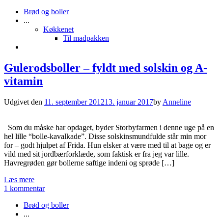
Brød og boller
...
Køkkenet
Til madpakken
Gulerodsboller – fyldt med solskin og A-
vitamin
Udgivet den
11. september 2012
13. januar 2017
by
Anneline
Som du måske har opdaget, byder Storbyfarmen i denne uge på en
hel lille “bolle-kavalkade”. Disse solskinsmundfulde står min mor
for – godt hjulpet af Frida. Hun elsker at være med til at bage og er
vild med sit jordbærforklæde, som faktisk er fra jeg var lille.
Havregrøden gør bollerne saftige indeni og sprøde […]
Læs mere
1 kommentar
Brød og boller
...