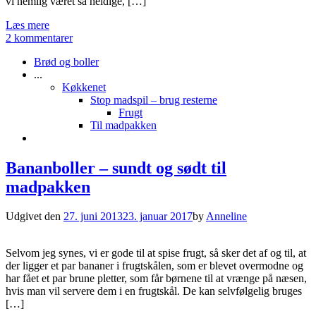
vi nemlig været så heldige, […]
Læs mere
2 kommentarer
Brød og boller
...
Køkkenet
Stop madspil – brug resterne
Frugt
Til madpakken
Bananboller – sundt og sødt til
madpakken
Udgivet den
27. juni 2013
23. januar 2017
by
Anneline
Selvom jeg synes, vi er gode til at spise frugt, så sker det af og til, at
der ligger et par bananer i frugtskålen, som er blevet overmodne og
har fået et par brune pletter, som får børnene til at vrænge på næsen,
hvis man vil servere dem i en frugtskål. De kan selvfølgelig bruges
[…]