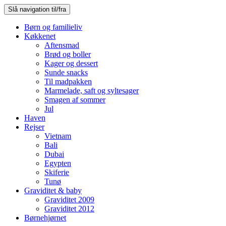
Slå navigation til/fra
Børn og familieliv
Køkkenet
Aftensmad
Brød og boller
Kager og dessert
Sunde snacks
Til madpakken
Marmelade, saft og syltesager
Smagen af sommer
Jul
Haven
Rejser
Vietnam
Bali
Dubai
Egypten
Skiferie
Tunø
Graviditet & baby
Graviditet 2009
Graviditet 2012
Børnehjørnet