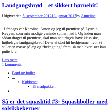
Landgangsbrød – et sikkert børnehit!
Udgivet den
5. september 2012
13. januar 2017
by
Anneline
I fredags var Karoline, Anton og jeg til premiere på Lystrup
Revyen, som min modige veninde spiller med i. Og inden man
sådan drager til premiere, skal man naturligvis have klassiske,
højbelagte landgangsbrød! De er et stort hit herhjemme, hvor vi
stiller en masse pålæg og “belægning” frem, så man hver især kan
putte […]
Læs mere
1 kommentar
Brød og boller
...
Køkkenet
Til madpakken
Så er det squashtid #3: Squashboller med
solsikkekerner