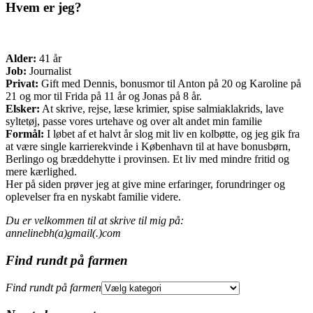
Hvem er jeg?
Alder:
41 år
Job:
Journalist
Privat:
Gift med Dennis, bonusmor til Anton på 20 og Karoline på
21 og mor til Frida på 11 år og Jonas på 8 år.
Elsker:
At skrive, rejse, læse krimier, spise salmiaklakrids, lave
syltetøj, passe vores urtehave og over alt andet min familie
Formål:
I løbet af et halvt år slog mit liv en kolbøtte, og jeg gik fra
at være single karrierekvinde i København til at have bonusbørn,
Berlingo og bræddehytte i provinsen. Et liv med mindre fritid og
mere kærlighed.
Her på siden prøver jeg at give mine erfaringer, forundringer og
oplevelser fra en nyskabt familie videre.
Du er velkommen til at skrive til mig på:
annelinebh(a)gmail(.)com
Find rundt på farmen
Find rundt på farmen