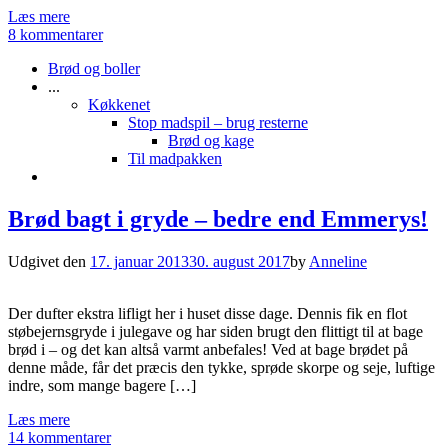
Læs mere
8 kommentarer
Brød og boller
...
Køkkenet
Stop madspil – brug resterne
Brød og kage
Til madpakken
Brød bagt i gryde – bedre end Emmerys!
Udgivet den
17. januar 2013
30. august 2017
by
Anneline
Der dufter ekstra lifligt her i huset disse dage. Dennis fik en flot
støbejernsgryde i julegave og har siden brugt den flittigt til at bage
brød i – og det kan altså varmt anbefales! Ved at bage brødet på
denne måde, får det præcis den tykke, sprøde skorpe og seje, luftige
indre, som mange bagere […]
Læs mere
14 kommentarer