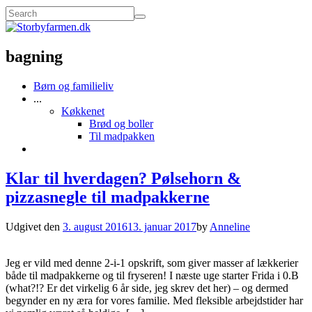
bagning
Børn og familieliv
...
Køkkenet
Brød og boller
Til madpakken
Klar til hverdagen? Pølsehorn &
pizzasnegle til madpakkerne
Udgivet den
3. august 2016
13. januar 2017
by
Anneline
Jeg er vild med denne 2-i-1 opskrift, som giver masser af lækkerier
både til madpakkerne og til fryseren! I næste uge starter Frida i 0.B
(what?!? Er det virkelig 6 år side, jeg skrev det her) – og dermed
begynder en ny æra for vores familie. Med fleksible arbejdstider har