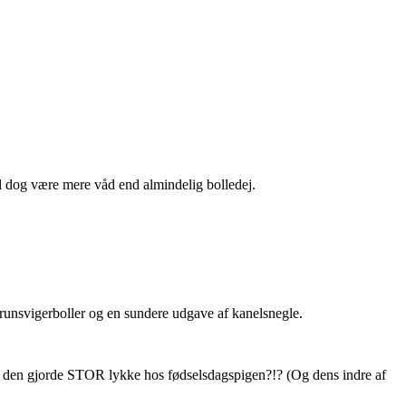
al dog være mere våd end almindelig bolledej.
runsvigerboller og en sundere udgave af kanelsnegle.
t den gjorde STOR lykke hos fødselsdagspigen?!? (Og dens indre af