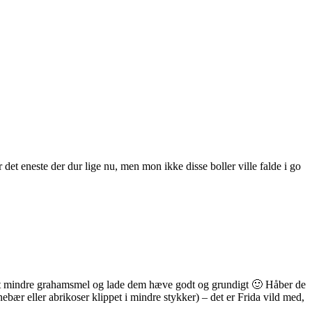
r det eneste der dur lige nu, men mon ikke disse boller ville falde i go
lidt mindre grahamsmel og lade dem hæve godt og grundigt 🙂 Håber de
nebær eller abrikoser klippet i mindre stykker) – det er Frida vild med,