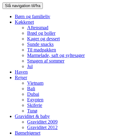
Slå navigation til/fra
Børn og familieliv
Køkkenet
Aftensmad
Brød og boller
Kager og dessert
Sunde snacks
Til madpakken
Marmelade, saft og syltesager
Smagen af sommer
Jul
Haven
Rejser
Vietnam
Bali
Dubai
Egypten
Skiferie
Tunø
Graviditet & baby
Graviditet 2009
Graviditet 2012
Børnehjørnet