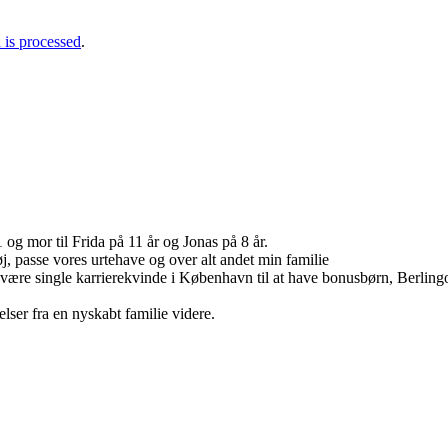
is processed
.
g mor til Frida på 11 år og Jonas på 8 år.
tøj, passe vores urtehave og over alt andet min familie
a at være single karrierekvinde i København til at have bonusbørn, Berli
lser fra en nyskabt familie videre.