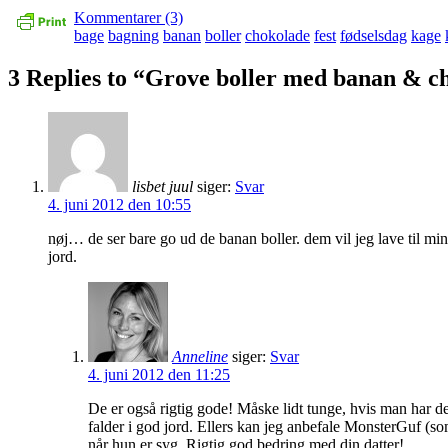
Kommentarer (3)
bage
bagning
banan
boller
chokolade
fest
fødselsdag
kage
3 Replies to “Grove boller med banan & c
lisbet juul
siger:
Svar
4. juni 2012 den 10:55
nøj… de ser bare go ud de banan boller. dem vil jeg lave til min 
jord.
Anneline
siger:
Svar
4. juni 2012 den 11:25
De er også rigtig gode! Måske lidt tunge, hvis man har 
falder i god jord. Ellers kan jeg anbefale MonsterGuf (som
når hun er syg. Rigtig god bedring med din datter!