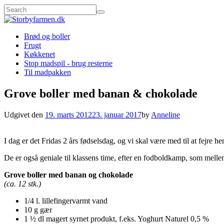
Brød og boller
Frugt
Køkkenet
Stop madspil - brug resterne
Til madpakken
Grove boller med banan & chokolade
Udgivet den
19. marts 2012
23. januar 2017
by
Anneline
I dag er det Fridas 2 års fødselsdag, og vi skal være med til at fejre
De er også geniale til klassens time, efter en fodboldkamp, som melle
Grove boller med banan og chokolade
(ca. 12 stk.)
1/4 l. lillefingervarmt vand
10 g gær
1 ½ dl magert syrnet produkt, f.eks. Yoghurt Naturel 0,5 %