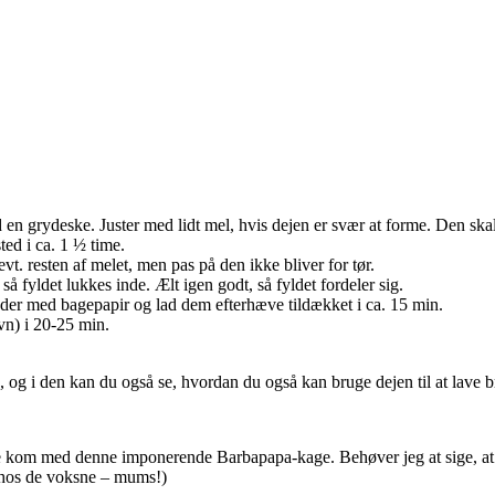
 en grydeske. Juster med lidt mel, hvis dejen er svær at forme. Den sk
ted i ca. 1 ½ time.
t. resten af melet, men pas på den ikke bliver for tør.
så fyldet lukkes inde. Ælt igen godt, så fyldet fordeler sig.
plader med bagepapir og lad dem efterhæve tildækket i ca. 15 min.
vn) i 20-25 min.
og i den kan du også se, hvordan du også kan bruge dejen til at lave b
ste kom med denne imponerende Barbapapa-kage. Behøver jeg at sige, a
hos de voksne – mums!)