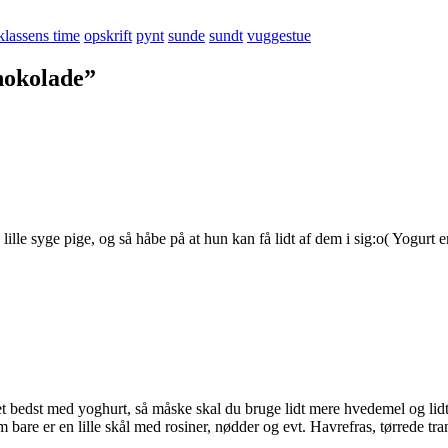
klassens time
opskrift
pynt
sunde
sundt
vuggestue
hokolade”
lille syge pige, og så håbe på at hun kan få lidt af dem i sig:o( Yogurt e
det bedst med yoghurt, så måske skal du bruge lidt mere hvedemel og 
 bare er en lille skål med rosiner, nødder og evt. Havrefras, tørrede tra