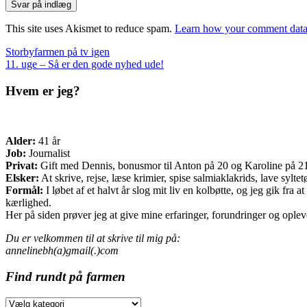
This site uses Akismet to reduce spam.
Learn how your comment data 
Indlæg
Storbyfarmen på tv igen
11. uge – Så er den gode nyhed ude!
navigation
Hvem er jeg?
Alder:
41 år
Job:
Journalist
Privat:
Gift med Dennis, bonusmor til Anton på 20 og Karoline på 21 o
Elsker:
At skrive, rejse, læse krimier, spise salmiaklakrids, lave sylte
Formål:
I løbet af et halvt år slog mit liv en kolbøtte, og jeg gik fr
kærlighed.
Her på siden prøver jeg at give mine erfaringer, forundringer og opleve
Du er velkommen til at skrive til mig på:
annelinebh(a)gmail(.)com
Find rundt på farmen
Find