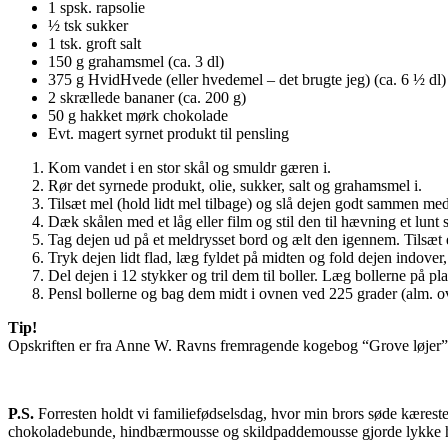
1 spsk. rapsolie
½ tsk sukker
1 tsk. groft salt
150 g grahamsmel (ca. 3 dl)
375 g HvidHvede (eller hvedemel – det brugte jeg) (ca. 6 ½ dl)
2 skrællede bananer (ca. 200 g)
50 g hakket mørk chokolade
Evt. magert syrnet produkt til pensling
Kom vandet i en stor skål og smuldr gæren i.
Rør det syrnede produkt, olie, sukker, salt og grahamsmel i.
Tilsæt mel (hold lidt mel tilbage) og slå dejen godt sammen med
Dæk skålen med et låg eller film og stil den til hævning et lunt s
Tag dejen ud på et meldrysset bord og ælt den igennem. Tilsæt ev
Tryk dejen lidt flad, læg fyldet på midten og fold dejen indover, 
Del dejen i 12 stykker og tril dem til boller. Læg bollerne på 
Pensl bollerne og bag dem midt i ovnen ved 225 grader (alm. o
Tip!
Opskriften er fra
Anne W. Ravns
fremragende kogebog “Grove løjer”, 
P.S.
Forresten holdt vi familiefødselsdag, hvor min brors søde kære
chokoladebunde, hindbærmousse og skildpaddemousse gjorde lykke 