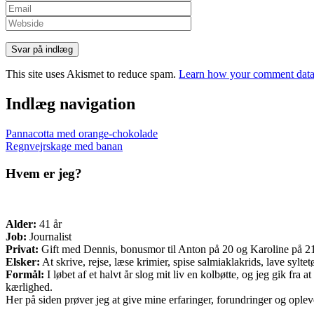
This site uses Akismet to reduce spam.
Learn how your comment data 
Indlæg navigation
Pannacotta med orange-chokolade
Regnvejrskage med banan
Hvem er jeg?
Alder:
41 år
Job:
Journalist
Privat:
Gift med Dennis, bonusmor til Anton på 20 og Karoline på 21 o
Elsker:
At skrive, rejse, læse krimier, spise salmiaklakrids, lave sylte
Formål:
I løbet af et halvt år slog mit liv en kolbøtte, og jeg gik fr
kærlighed.
Her på siden prøver jeg at give mine erfaringer, forundringer og opleve