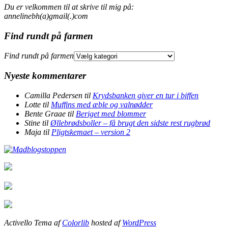
Du er velkommen til at skrive til mig på:
annelinebh(a)gmail(.)com
Find rundt på farmen
Find rundt på farmen
Nyeste kommentarer
Camilla Pedersen
til
Krydsbanken giver en tur i biffen
Lotte
til
Muffins med æble og valnødder
Bente Graae
til
Beriget med blommer
Stine
til
Øllebrødsboller – få brugt den sidste rest rugbrød
Maja
til
Pligtskemaet – version 2
Activello Tema af
Colorlib
hosted af
WordPress