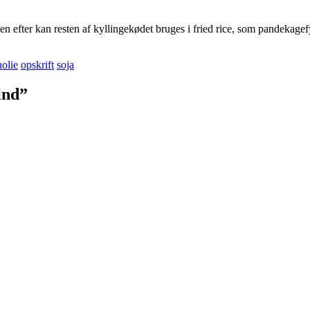
en efter kan resten af kyllingekødet bruges i fried rice, som pandekagefy
nolie
opskrift
soja
ind”