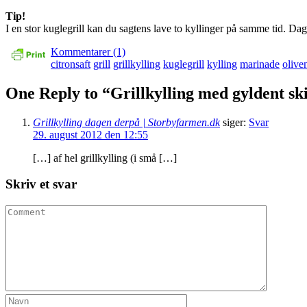
Tip!
I en stor kuglegrill kan du sagtens lave to kyllinger på samme tid. Dag
Kommentarer (1)
citronsaft
grill
grillkylling
kuglegrill
kylling
marinade
olive
One Reply to “Grillkylling med gyldent sk
Grillkylling dagen derpå | Storbyfarmen.dk
siger:
Svar
29. august 2012 den 12:55
[…] af hel grillkylling (i små […]
Skriv et svar