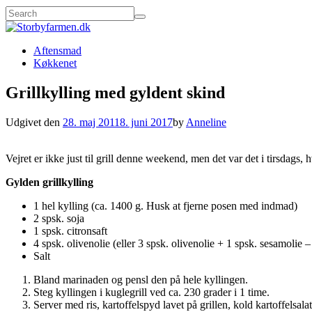
Aftensmad
Køkkenet
Grillkylling med gyldent skind
Udgivet den
28. maj 2011
8. juni 2017
by
Anneline
Vejret er ikke just til grill denne weekend, men det var det i tirsdags,
Gylden grillkylling
1 hel kylling (ca. 1400 g. Husk at fjerne posen med indmad)
2 spsk. soja
1 spsk. citronsaft
4 spsk. olivenolie (eller 3 spsk. olivenolie + 1 spsk. sesamolie 
Salt
Bland marinaden og pensl den på hele kyllingen.
Steg kyllingen i kuglegrill ved ca. 230 grader i 1 time.
Server med ris, kartoffelspyd lavet på grillen, kold kartoffelsala