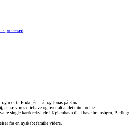
is processed
.
g mor til Frida på 11 år og Jonas på 8 år.
tøj, passe vores urtehave og over alt andet min familie
a at være single karrierekvinde i København til at have bonusbørn, Berli
lser fra en nyskabt familie videre.