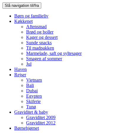
Slå navigation til/fra
Børn og familieliv
Køkkenet
Aftensmad
Brød og boller
Kager og dessert
Sunde snacks
Til madpakken
Marmelade, saft og syltesager
Smagen af sommer
Jul
Haven
Rejser
Vietnam
Bali
Dubai
Egypten
Skiferie
Tunø
Graviditet & baby
Graviditet 2009
Graviditet 2012
Børnehjørnet