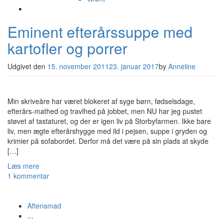
Eminent efterårssuppe med
kartofler og porrer
Udgivet den
15. november 2011
23. januar 2017
by
Anneline
Min skriveåre har været blokeret af syge børn, fødselsdage,
efterårs-mathed og travlhed på jobbet, men NU har jeg pustet
støvet af tastaturet, og der er igen liv på Storbyfarmen. Ikke bare
liv, men ægte efterårshygge med ild i pejsen, suppe i gryden og
krimier på sofabordet. Derfor må det være på sin plads at skyde
[…]
Læs mere
1 kommentar
Aftensmad
...