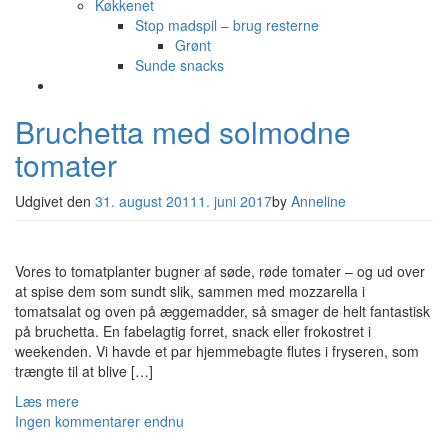
Køkkenet
Stop madspil – brug resterne
Grønt
Sunde snacks
Bruchetta med solmodne
tomater
Udgivet den
31. august 2011
1. juni 2017
by
Anneline
Vores to tomatplanter bugner af søde, røde tomater – og ud over
at spise dem som sundt slik, sammen med mozzarella i
tomatsalat og oven på æggemadder, så smager de helt fantastisk
på bruchetta. En fabelagtig forret, snack eller frokostret i
weekenden. Vi havde et par hjemmebagte flutes i fryseren, som
trængte til at blive […]
Læs mere
Ingen kommentarer endnu