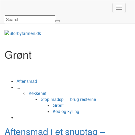
Slå navig
Grønt
Aftensmad
...
Køkkenet
Stop madspil – brug resterne
Grønt
Kød og kylling
Aftensmad i et snuptag –