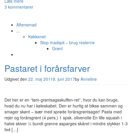
Læs mere
3 kommentarer
Aftensmad
...
Køkkenet
Stop madspil – brug resterne
Grønt
Pastaret i forårsfarver
Udgivet den
22. maj 2011
8. juni 2017
by
Anneline
Det her er en “tøm-grøntsagsskuffen-ret”, hvor du kan bruge,
hvad du nu har i køleskabet. Den er hurtig at bikse sammen og
smager skønt – især med sprøde forårsgrøntsager! Pasta med
rejer og forårsgrønt (4 pers.) 1 spsk. olivenolie En lille squash i
halve skiver ½ bundt grønne asparges skåret i mindre stykker 1-3
fed […]