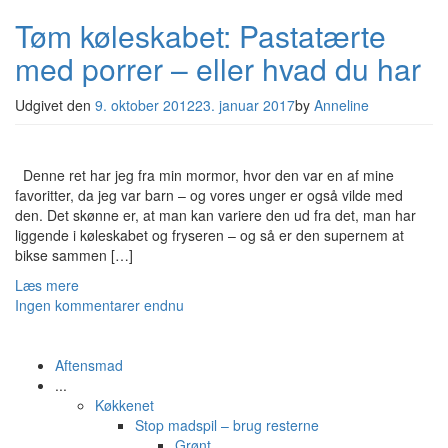
Tøm køleskabet: Pastatærte
med porrer – eller hvad du har
Udgivet den
9. oktober 2012
23. januar 2017
by
Anneline
Denne ret har jeg fra min mormor, hvor den var en af mine
favoritter, da jeg var barn – og vores unger er også vilde med
den. Det skønne er, at man kan variere den ud fra det, man har
liggende i køleskabet og fryseren – og så er den supernem at
bikse sammen […]
Læs mere
Ingen kommentarer endnu
Aftensmad
...
Køkkenet
Stop madspil – brug resterne
Grønt