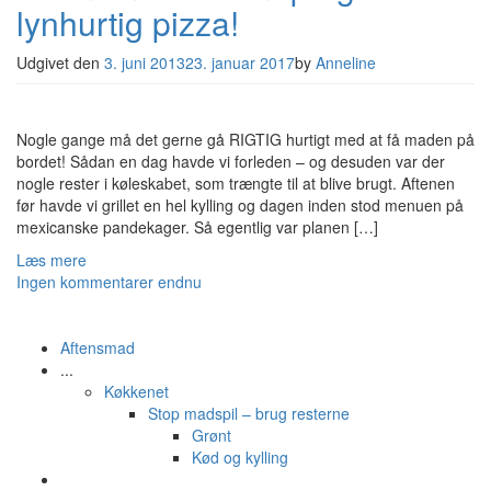
lynhurtig pizza!
Udgivet den
3. juni 2013
23. januar 2017
by
Anneline
Nogle gange må det gerne gå RIGTIG hurtigt med at få maden på
bordet! Sådan en dag havde vi forleden – og desuden var der
nogle rester i køleskabet, som trængte til at blive brugt. Aftenen
før havde vi grillet en hel kylling og dagen inden stod menuen på
mexicanske pandekager. Så egentlig var planen […]
Læs mere
Ingen kommentarer endnu
Aftensmad
...
Køkkenet
Stop madspil – brug resterne
Grønt
Kød og kylling