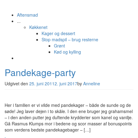
Aftensmad
...
Køkkenet
Kager og dessert
Stop madspil – brug resterne
Grønt
Kød og kylling
Pandekage-party
Udgivet den
25. juni 2011
2. juni 2017
by
Anneline
Her i familien er vi vilde med pandekager – både de sunde og de
søde! Jeg laver dejen i to skåle. I den ene bruger jeg grahamsmel
– i den anden putter jeg duftende krydderier som kanel og vanilje.
Gå Rasmus Klumps mor i bedene og scor masser af bonuspoints
som verdens bedste pandekagebager – […]