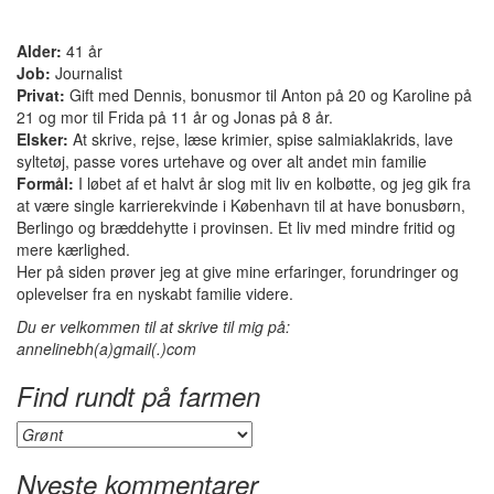
Alder:
41 år
Job:
Journalist
Privat:
Gift med Dennis, bonusmor til Anton på 20 og Karoline på
21 og mor til Frida på 11 år og Jonas på 8 år.
Elsker:
At skrive, rejse, læse krimier, spise salmiaklakrids, lave
syltetøj, passe vores urtehave og over alt andet min familie
Formål:
I løbet af et halvt år slog mit liv en kolbøtte, og jeg gik fra
at være single karrierekvinde i København til at have bonusbørn,
Berlingo og bræddehytte i provinsen. Et liv med mindre fritid og
mere kærlighed.
Her på siden prøver jeg at give mine erfaringer, forundringer og
oplevelser fra en nyskabt familie videre.
Du er velkommen til at skrive til mig på:
annelinebh(a)gmail(.)com
Find rundt på farmen
Find
rundt
på
Nyeste kommentarer