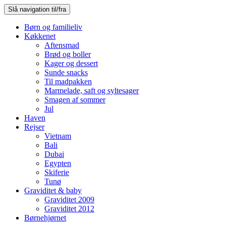
Slå navigation til/fra
Børn og familieliv
Køkkenet
Aftensmad
Brød og boller
Kager og dessert
Sunde snacks
Til madpakken
Marmelade, saft og syltesager
Smagen af sommer
Jul
Haven
Rejser
Vietnam
Bali
Dubai
Egypten
Skiferie
Tunø
Graviditet & baby
Graviditet 2009
Graviditet 2012
Børnehjørnet