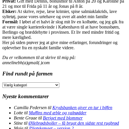
Privat:
Gift med Dennis, bonusmor til Anton på 20 og Karoline på
21 og mor til Frida på 11 år og Jonas på 8 år.
Elsker:
At skrive, rejse, læse krimier, spise salmiaklakrids, lave
syltetøj, passe vores urtehave og over alt andet min familie
Formål:
I løbet af et halvt år slog mit liv en kolbøtte, og jeg gik fra
at være single karrierekvinde i København til at have bonusbørn,
Berlingo og bræddehytte i provinsen. Et liv med mindre fritid og
mere kærlighed.
Her på siden prøver jeg at give mine erfaringer, forundringer og
oplevelser fra en nyskabt familie videre.
Du er velkommen til at skrive til mig på:
annelinebh(a)gmail(.)com
Find rundt på farmen
Find
rundt
på
Nyeste kommentarer
farmen
Camilla Pedersen
til
Krydsbanken giver en tur i biffen
Lotte
til
Muffins med æble og valnødder
Bente Graae
til
Beriget med blommer
Stine
til
Øllebrødsboller – få brugt den sidste rest rugbrød
Maja
til
Pligtskemaet – version 2