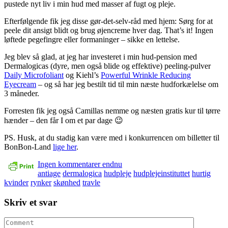
pustede nyt liv i min hud med masser af fugt og pleje.
Efterfølgende fik jeg disse gør-det-selv-råd med hjem: Sørg for at
peele dit ansigt blidt og brug øjencreme hver dag. That’s it! Ingen
løftede pegefingre eller formaninger – sikke en lettelse.
Jeg blev så glad, at jeg har investeret i min hud-pension med
Dermalogicas (dyre, men også blide og effektive) peeling-pulver
Daily Microfoliant
og Kiehl’s
Powerful Wrinkle Reducing
Eyecream
– og så har jeg bestilt tid til min næste hudforkælelse om
3 måneder.
Forresten fik jeg også Camillas nemme og næsten gratis kur til tørre
hænder – den får I om et par dage 😉
PS. Husk, at du stadig kan være med i konkurrencen om billetter til
BonBon-Land
lige her
.
Ingen kommentarer endnu
antiage
dermalogica
hudpleje
hudplejeinstituttet
hurtig
kvinder
rynker
skønhed
travle
Skriv et svar