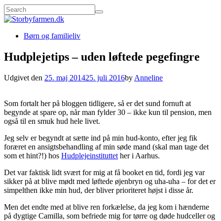
Børn og familieliv
Hudplejetips – uden løftede pegefingre
Udgivet den
25. maj 2014
25. juli 2016
by
Anneline
Som fortalt her på bloggen tidligere, så er det sund fornuft at
begynde at spare op, når man fylder 30 – ikke kun til pension, men
også til en smuk hud hele livet.
Jeg selv er begyndt at sætte ind på min hud-konto, efter jeg fik
foræret en ansigtsbehandling af min søde mand (skal man tage det
som et hint?!) hos
Hudplejeinstituttet
her i Aarhus.
Det var faktisk lidt svært for mig at få booket en tid, fordi jeg var
sikker på at blive mødt med løftede øjenbryn og uha-uha – for det er
simpelthen ikke min hud, der bliver prioriteret højst i disse år.
Men det endte med at blive ren forkælelse, da jeg kom i hænderne
på dygtige Camilla, som befriede mig for tørre og døde hudceller og