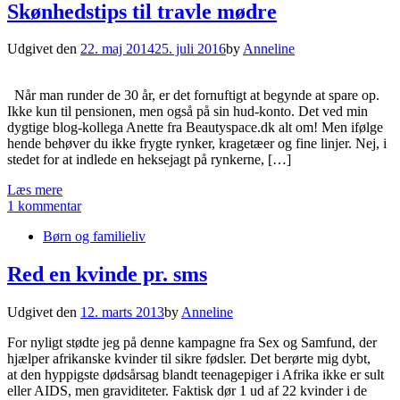
Skønhedstips til travle mødre
Udgivet den
22. maj 2014
25. juli 2016
by
Anneline
Når man runder de 30 år, er det fornuftigt at begynde at spare op.
Ikke kun til pensionen, men også på sin hud-konto. Det ved min
dygtige blog-kollega Anette fra Beautyspace.dk alt om! Men ifølge
hende behøver du ikke frygte rynker, kragetæer og fine linjer. Nej, i
stedet for at indlede en heksejagt på rynkerne, […]
Læs mere
1 kommentar
Børn og familieliv
Red en kvinde pr. sms
Udgivet den
12. marts 2013
by
Anneline
For nyligt stødte jeg på denne kampagne fra Sex og Samfund, der
hjælper afrikanske kvinder til sikre fødsler. Det berørte mig dybt,
at den hyppigste dødsårsag blandt teenagepiger i Afrika ikke er sult
eller AIDS, men graviditeter. Faktisk dør 1 ud af 22 kvinder i de