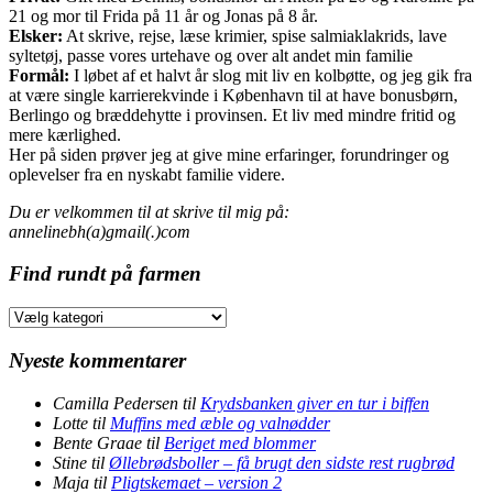
21 og mor til Frida på 11 år og Jonas på 8 år.
Elsker:
At skrive, rejse, læse krimier, spise salmiaklakrids, lave
syltetøj, passe vores urtehave og over alt andet min familie
Formål:
I løbet af et halvt år slog mit liv en kolbøtte, og jeg gik fra
at være single karrierekvinde i København til at have bonusbørn,
Berlingo og bræddehytte i provinsen. Et liv med mindre fritid og
mere kærlighed.
Her på siden prøver jeg at give mine erfaringer, forundringer og
oplevelser fra en nyskabt familie videre.
Du er velkommen til at skrive til mig på:
annelinebh(a)gmail(.)com
Find rundt på farmen
Find
rundt
på
Nyeste kommentarer
farmen
Camilla Pedersen
til
Krydsbanken giver en tur i biffen
Lotte
til
Muffins med æble og valnødder
Bente Graae
til
Beriget med blommer
Stine
til
Øllebrødsboller – få brugt den sidste rest rugbrød
Maja
til
Pligtskemaet – version 2