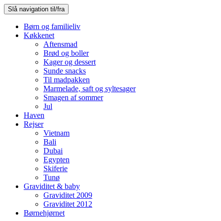
Slå navigation til/fra
Børn og familieliv
Køkkenet
Aftensmad
Brød og boller
Kager og dessert
Sunde snacks
Til madpakken
Marmelade, saft og syltesager
Smagen af sommer
Jul
Haven
Rejser
Vietnam
Bali
Dubai
Egypten
Skiferie
Tunø
Graviditet & baby
Graviditet 2009
Graviditet 2012
Børnehjørnet