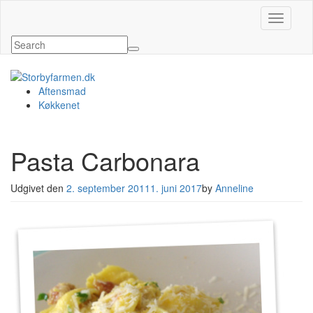
Slå navig
Aftensmad
Køkkenet
Pasta Carbonara
Udgivet den
2. september 2011
1. juni 2017
by
Anneline