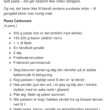
fyldt pasta – det gør bestemt ikke retten dårligere.
Og nej, det hører ikke til blandt verdens sundeste retter – til
gengæld bliver man hurtig mæt.
Pasta Carbonara
(4 pers.)
500 g pasta (her er det tortellini med skinke)
150-200 g bacon (skåret i tern)
1 ½ dl fløde
En håndfuld persille
2 æg
Friskkværnet peber
Friskrevet parmesanost
Steg baconen sprød og læg den derefter på et stykke
køkkenrulle til afdrypning.
Kog pastaen i rigeligt vand til den er “al dente”.
Hak persille (put den evt. i et glas og klip den i mindre
stykker med en saks nede i glasset)
Pisk æg, fløde og peber sammen.
Når pastaen er kogt, hældes vandet fra og blusset skrues
ned til 1.
Hæld pasta, bacon, persille og æggeblanding sammen i