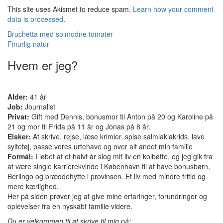
This site uses Akismet to reduce spam.
Learn how your comment
data is processed
.
Indlæg
Bruchetta med solmodne tomater
Finurlig natur
navigation
Hvem er jeg?
Alder:
41 år
Job:
Journalist
Privat:
Gift med Dennis, bonusmor til Anton på 20 og Karoline på
21 og mor til Frida på 11 år og Jonas på 8 år.
Elsker:
At skrive, rejse, læse krimier, spise salmiaklakrids, lave
syltetøj, passe vores urtehave og over alt andet min familie
Formål:
I løbet af et halvt år slog mit liv en kolbøtte, og jeg gik fra
at være single karrierekvinde i København til at have bonusbørn,
Berlingo og bræddehytte i provinsen. Et liv med mindre fritid og
mere kærlighed.
Her på siden prøver jeg at give mine erfaringer, forundringer og
oplevelser fra en nyskabt familie videre.
Du er velkommen til at skrive til mig på: