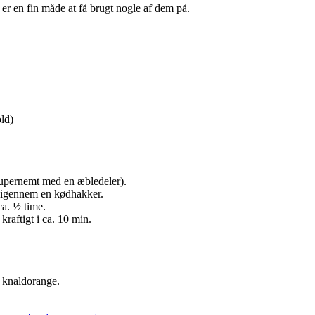
er en fin måde at få brugt nogle af dem på.
old)
supernemt med en æbledeler).
m igennem en kødhakker.
ca. ½ time.
raftigt i ca. 10 min.
r knaldorange.