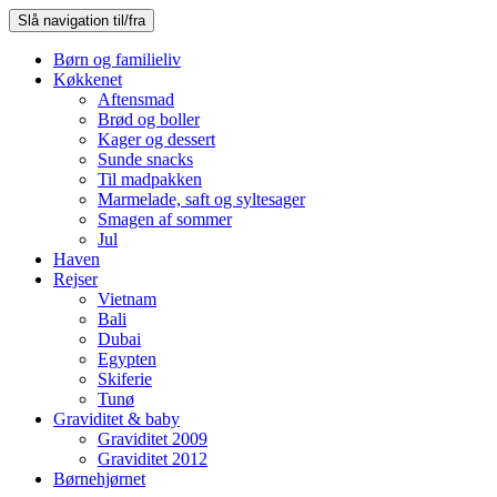
Slå navigation til/fra
Børn og familieliv
Køkkenet
Aftensmad
Brød og boller
Kager og dessert
Sunde snacks
Til madpakken
Marmelade, saft og syltesager
Smagen af sommer
Jul
Haven
Rejser
Vietnam
Bali
Dubai
Egypten
Skiferie
Tunø
Graviditet & baby
Graviditet 2009
Graviditet 2012
Børnehjørnet