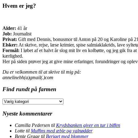
Hvem er jeg?
Alder:
41 år
Job:
Journalist
Privat:
Gift med Dennis, bonusmor til Anton på 20 og Karoline på 21 o
Elsker:
At skrive, rejse, læse krimier, spise salmiaklakrids, lave sylte
Formål:
I løbet af et halvt år slog mit liv en kolbøtte, og jeg gik fr
kærlighed.
Her på siden prøver jeg at give mine erfaringer, forundringer og opleve
Du er velkommen til at skrive til mig på:
annelinebh(a)gmail(.)com
Find rundt på farmen
Find
rundt
på
Nyeste kommentarer
farmen
Camilla Pedersen
til
Krydsbanken giver en tur i biffen
Lotte
til
Muffins med æble og valnødder
Bente Graae
til
Beriget med blommer