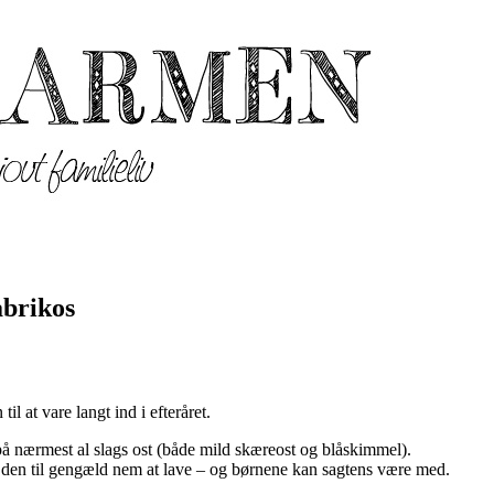
abrikos
l at vare langt ind i efteråret.
 på nærmest al slags ost (både mild skæreost og blåskimmel).
 den til gengæld nem at lave – og børnene kan sagtens være med.