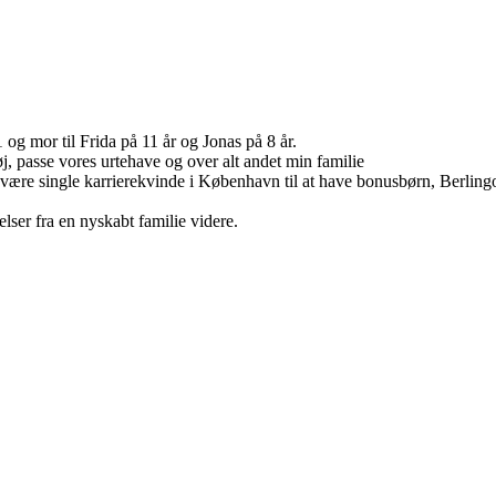
g mor til Frida på 11 år og Jonas på 8 år.
tøj, passe vores urtehave og over alt andet min familie
a at være single karrierekvinde i København til at have bonusbørn, Berli
lser fra en nyskabt familie videre.