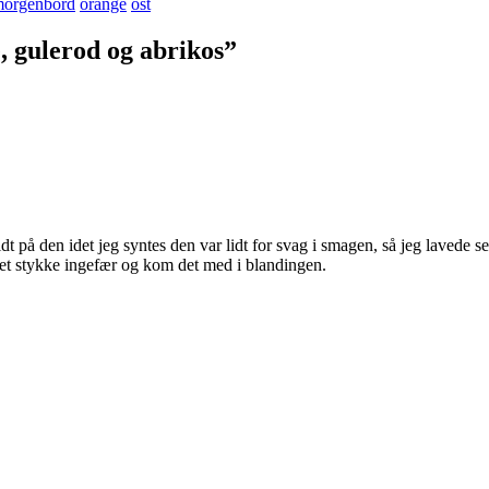
orgenbord
orange
ost
, gulerod og abrikos”
t på den idet jeg syntes den var lidt for svag i smagen, så jeg lavede 
t et stykke ingefær og kom det med i blandingen.