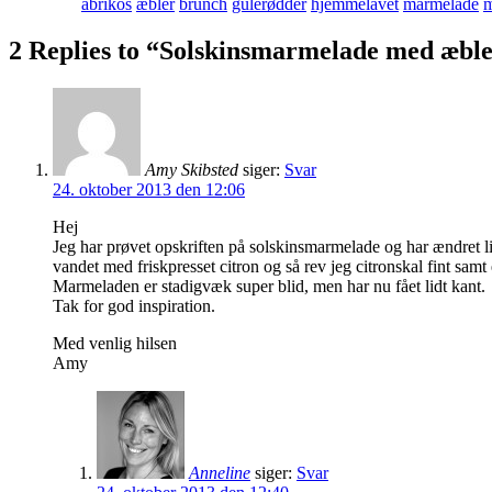
abrikos
æbler
brunch
gulerødder
hjemmelavet
marmelade
m
2 Replies to “Solskinsmarmelade med æble
Amy Skibsted
siger:
Svar
24. oktober 2013 den 12:06
Hej
Jeg har prøvet opskriften på solskinsmarmelade og har ændret lid
vandet med friskpresset citron og så rev jeg citronskal fint sam
Marmeladen er stadigvæk super blid, men har nu fået lidt kant.
Tak for god inspiration.
Med venlig hilsen
Amy
Anneline
siger:
Svar