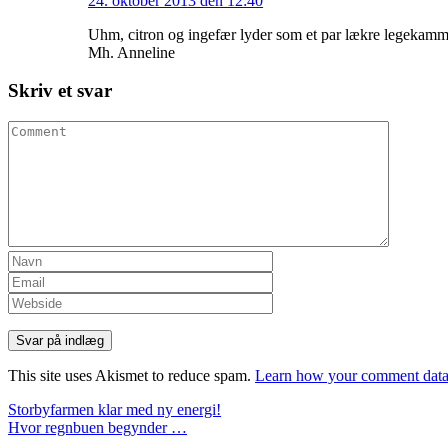
24. oktober 2013 den 12:40
Uhm, citron og ingefær lyder som et par lækre legekamme
Mh. Anneline
Skriv et svar
This site uses Akismet to reduce spam.
Learn how your comment data 
Indlæg
Storbyfarmen klar med ny energi!
Hvor regnbuen begynder …
navigation