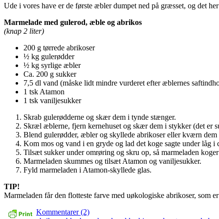
Ude i vores have er de første æbler dumpet ned på græsset, og det her 
Marmelade med gulerod, æble og abrikos
(knap 2 liter)
200 g tørrede abrikoser
½ kg gulerødder
½ kg syrlige æbler
Ca. 200 g sukker
7,5 dl vand (måske lidt mindre vurderet efter æblernes saftindh
1 tsk Atamon
1 tsk vaniljesukker
Skrab gulerødderne og skær dem i tynde stænger.
Skræl æblerne, fjern kernehuset og skær dem i stykker (det er 
Blend gulerødder, æbler og skyllede abrikoser eller kværn de
Kom mos og vand i en gryde og lad det koge sagte under låg i 
Tilsæt sukker under omrøring og skru op, så marmeladen koger k
Marmeladen skummes og tilsæt Atamon og vaniljesukker.
Fyld marmeladen i Atamon-skyllede glas.
TIP!
Marmeladen får den flotteste farve med uøkologiske abrikoser, som e
Kommentarer (2)