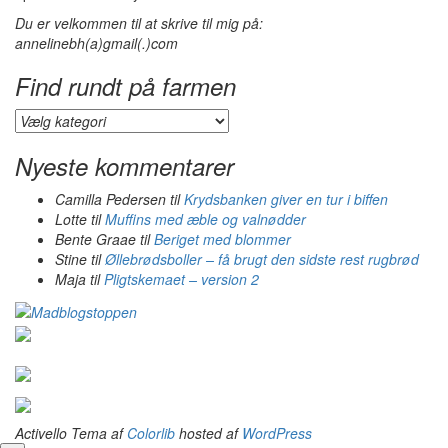
Du er velkommen til at skrive til mig på:
annelinebh(a)gmail(.)com
Find rundt på farmen
Find
rundt
på
Nyeste kommentarer
farmen
Camilla Pedersen
til
Krydsbanken giver en tur i biffen
Lotte
til
Muffins med æble og valnødder
Bente Graae
til
Beriget med blommer
Stine
til
Øllebrødsboller – få brugt den sidste rest rugbrød
Maja
til
Pligtskemaet – version 2
Activello Tema af
Colorlib
hosted af
WordPress