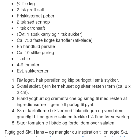
½ lille løg
2 tsk groft salt
Friskkværnet peber
2 tsk sød sennep
1 tsk citronsaft
(Evt. 1 spsk karry og 1 tsk sukker)
Ca. 750 faste kogte kartofler (afkølede)
En håndfuld persille
Ca. 10 stilke purløg
1 æble
4-6 tomater
Evt. sukkerærter
Riv løget, hak persillen og klip purløget i små stykker.
Skræl æblet, fjern kernehuset og skær resten i tern (ca. 2 x
2 cm).
Bland yoghurt og cremefraiche og smag til med resten af
ingredienserne – gem lidt purløg til pynt.
Skær kartoflerne i skiver ned i blandingen og vend dem
grundigt i. Lad gerne salaten trække i ½ time før servering.
Skær tomaterne i både og fordel dem over salaten.
Rigtig god Skt. Hans – og mangler du inspiration til en ægte Skt.