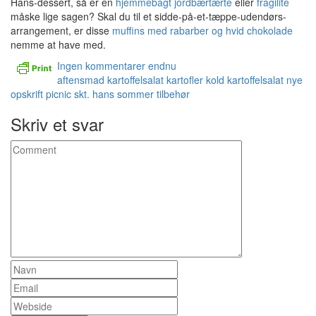
Hans-dessert, så er en
hjemmebagt jordbærtærte
eller
fragilité
måske lige sagen? Skal du til et sidde-på-et-tæppe-udendørs-
arrangement, er disse
muffins med rabarber og hvid chokolade
nemme at have med.
Ingen kommentarer endnu
aftensmad
kartoffelsalat
kartofler
kold kartoffelsalat
nye
opskrift
picnic
skt. hans
sommer
tilbehør
Skriv et svar