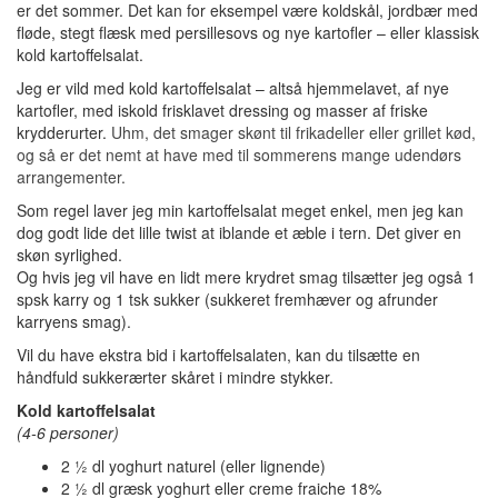
er det sommer. Det kan for eksempel være koldskål, jordbær med
fløde, stegt flæsk med persillesovs og nye kartofler – eller klassisk
kold kartoffelsalat.
Jeg er vild med kold kartoffelsalat – altså hjemmelavet, af nye
kartofler, med iskold frisklavet dressing og masser af friske
krydderurter.
Uhm, det smager skønt til frikadeller eller grillet kød,
og så er det nemt at have med til sommerens mange udendørs
arrangementer.
Som regel laver jeg min kartoffelsalat meget enkel, men jeg kan
dog godt lide det lille twist at iblande et æble i tern. Det giver en
skøn syrlighed.
Og hvis jeg vil have en lidt mere krydret smag tilsætter jeg også 1
spsk karry og 1 tsk sukker (sukkeret fremhæver og afrunder
karryens smag).
Vil du have ekstra bid i kartoffelsalaten, kan du tilsætte en
håndfuld sukkerærter skåret i mindre stykker.
Kold kartoffelsalat
(4-6 personer)
2 ½ dl yoghurt naturel (eller lignende)
2 ½ dl græsk yoghurt eller creme fraiche 18%