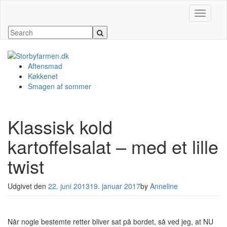
Slå navig
Aftensmad
Køkkenet
Smagen af sommer
Klassisk kold
kartoffelsalat – med et lille
twist
Udgivet den
22. juni 2013
19. januar 2017
by
Anneline
Når nogle bestemte retter bliver sat på bordet, så ved jeg, at NU