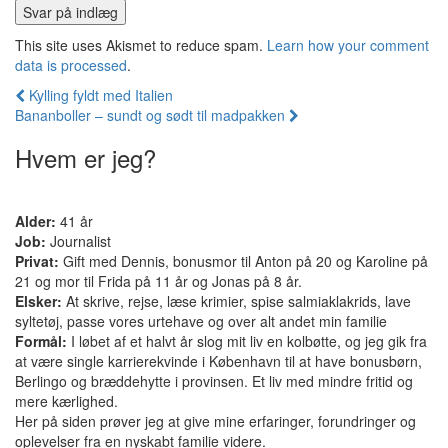
This site uses Akismet to reduce spam.
Learn how your comment
data is processed
.
Indlæg
Kylling fyldt med Italien
Bananboller – sundt og sødt til madpakken
navigation
Hvem er jeg?
Alder:
41 år
Job:
Journalist
Privat:
Gift med Dennis, bonusmor til Anton på 20 og Karoline på
21 og mor til Frida på 11 år og Jonas på 8 år.
Elsker:
At skrive, rejse, læse krimier, spise salmiaklakrids, lave
syltetøj, passe vores urtehave og over alt andet min familie
Formål:
I løbet af et halvt år slog mit liv en kolbøtte, og jeg gik fra
at være single karrierekvinde i København til at have bonusbørn,
Berlingo og bræddehytte i provinsen. Et liv med mindre fritid og
mere kærlighed.
Her på siden prøver jeg at give mine erfaringer, forundringer og
oplevelser fra en nyskabt familie videre.