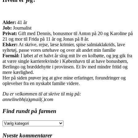
Alder:
41 år
Job:
Journalist
Privat:
Gift med Dennis, bonusmor til Anton på 20 og Karoline på
21 og mor til Frida på 11 år og Jonas på 8 år.
Elsker:
At skrive, rejse, læse krimier, spise salmiaklakrids, lave
syltetøj, passe vores urtehave og over alt andet min familie
Formål:
I løbet af et halvt år slog mit liv en kolbøtte, og jeg gik fra
at være single karrierekvinde i København til at have bonusbørn,
Berlingo og bræddehytte i provinsen. Et liv med mindre fritid og
mere kærlighed.
Her på siden prøver jeg at give mine erfaringer, forundringer og
oplevelser fra en nyskabt familie videre.
Du er velkommen til at skrive til mig på:
annelinebh(a)gmail(.)com
Find rundt på farmen
Find
rundt
på
Nyeste kommentarer