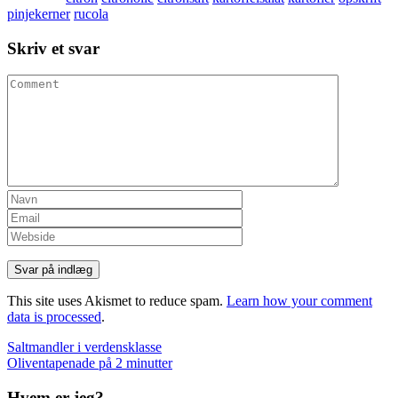
pinjekerner
rucola
Skriv et svar
This site uses Akismet to reduce spam.
Learn how your comment
data is processed
.
Indlæg
Saltmandler i verdensklasse
Oliventapenade på 2 minutter
navigation
Hvem er jeg?