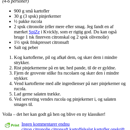
(4-6 personer)
900 g små kartofler
30 g (3 spsk) pinjerkerner
½ pakke rucola
2 spsk citronolie (eller mere efter smag. Jeg fandt en af
mærket
SpiZe
i Kvickly, som er rigtig god. Du kan også
bruge 1 tsk finreven citronskal og 2 spsk olivenolie)
1½ spsk friskpresset citronsaft
Salt og peber
Kog kartoflerne, pil og afkøl dem, og skær dem i mindre
strykker.
Rist pinjekernerne på en tør, hed pande, til de er gyldne.
Fjern de groveste stilke fra rucolaen og skær den i mindre
stykker.
Vend kartoflerne med alle ingredienser på nær pinjekerner og
rucola.
Lad gerne salaten trække.
Ved servering vendes rucola og pinjekerner i, og salaten
smages til.
Voila – det her kan godt gå hen og blive en ny klassiker!
Ingen kommentarer endnu
citron
citronolie
citronsaft
kartoffelsalat
kartofler
opskrift