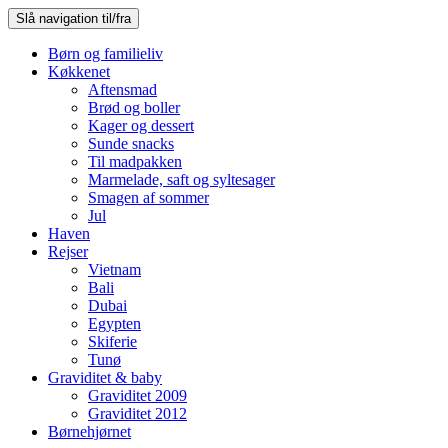
Slå navigation til/fra
Børn og familieliv
Køkkenet
Aftensmad
Brød og boller
Kager og dessert
Sunde snacks
Til madpakken
Marmelade, saft og syltesager
Smagen af sommer
Jul
Haven
Rejser
Vietnam
Bali
Dubai
Egypten
Skiferie
Tunø
Graviditet & baby
Graviditet 2009
Graviditet 2012
Børnehjørnet