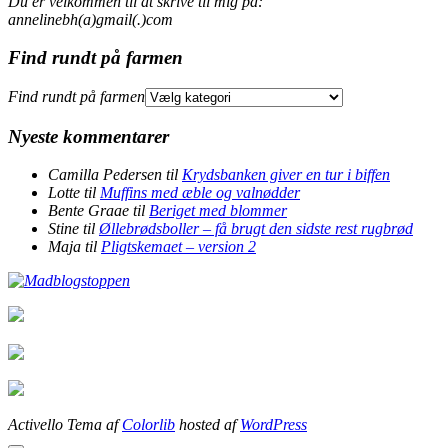
Du er velkommen til at skrive til mig på:
annelinebh(a)gmail(.)com
Find rundt på farmen
Find rundt på farmen
Nyeste kommentarer
Camilla Pedersen
til
Krydsbanken giver en tur i biffen
Lotte
til
Muffins med æble og valnødder
Bente Graae
til
Beriget med blommer
Stine
til
Øllebrødsboller – få brugt den sidste rest rugbrød
Maja
til
Pligtskemaet – version 2
Activello Tema af
Colorlib
hosted af
WordPress