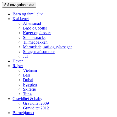
Slå navigation til/fra
Børn og familieliv
Køkkenet
Aftensmad
Brød og boller
Kager og dessert
Sunde snacks
Til madpakken
Marmelade, saft og syltesager
Smagen af sommer
Jul
Haven
Rejser
Vietnam
Bali
Dubai
Egypten
Skiferie
Tunø
Graviditet & baby
Graviditet 2009
Graviditet 2012
Børnehjørnet