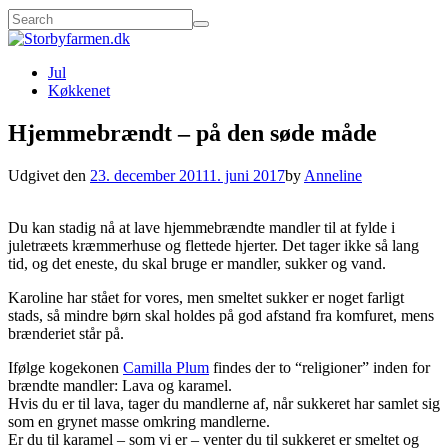
Jul
Køkkenet
Hjemmebrændt – på den søde måde
Udgivet den
23. december 2011
1. juni 2017
by
Anneline
Du kan stadig nå at lave hjemmebrændte mandler til at fylde i
juletræets kræmmerhuse og flettede hjerter. Det tager ikke så lang
tid, og det eneste, du skal bruge er mandler, sukker og vand.
Karoline har stået for vores, men smeltet sukker er noget farligt
stads, så mindre børn skal holdes på god afstand fra komfuret, mens
brænderiet står på.
Ifølge kogekonen
Camilla Plum
findes der to “religioner” inden for
brændte mandler: Lava og karamel.
Hvis du er til lava, tager du mandlerne af, når sukkeret har samlet sig
som en grynet masse omkring mandlerne.
Er du til karamel – som vi er – venter du til sukkeret er smeltet og