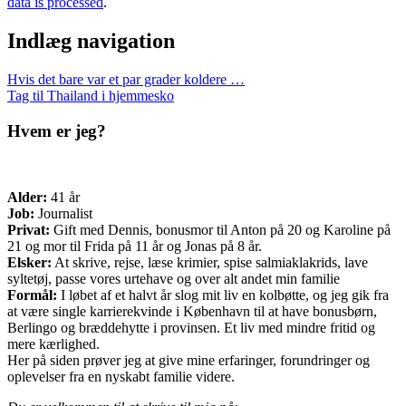
data is processed
.
Indlæg navigation
Hvis det bare var et par grader koldere …
Tag til Thailand i hjemmesko
Hvem er jeg?
Alder:
41 år
Job:
Journalist
Privat:
Gift med Dennis, bonusmor til Anton på 20 og Karoline på
21 og mor til Frida på 11 år og Jonas på 8 år.
Elsker:
At skrive, rejse, læse krimier, spise salmiaklakrids, lave
syltetøj, passe vores urtehave og over alt andet min familie
Formål:
I løbet af et halvt år slog mit liv en kolbøtte, og jeg gik fra
at være single karrierekvinde i København til at have bonusbørn,
Berlingo og bræddehytte i provinsen. Et liv med mindre fritid og
mere kærlighed.
Her på siden prøver jeg at give mine erfaringer, forundringer og
oplevelser fra en nyskabt familie videre.