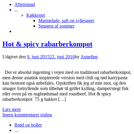
Aftensmad
...
Køkkenet
Marmelade, saft og syltesager
Smagen af sommer
Hot & spicy rabarberkompot
Udgivet den
9. juni 2015
22. juni 2016
by
Anneline
Der er absolut ingenting i vejen med en traditionel rabarberkompot,
men denne asiatisk inspirerede version med chili og rød karrypasta
kan bestemt også anbefales. Opskriften fik jeg af min mor, og den
smager fortryllende som tilbehør til grillet kylling, dampet/stegt fisk
eller oven på en rugbrødsmad med roastbeef. Hot & spicy
rabarberkompot 75 g hakket […]
Læs mere
Ingen kommentarer endnu
Brød og boller
...