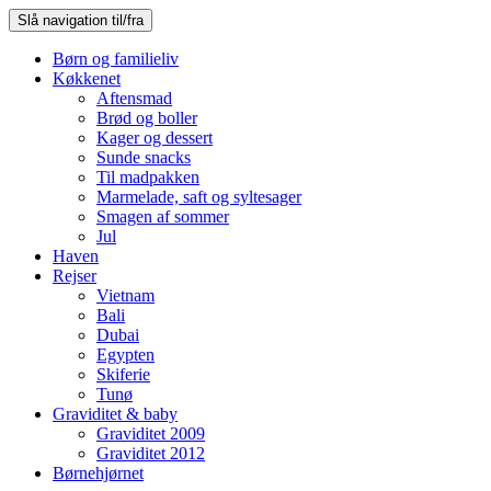
Slå navigation til/fra
Børn og familieliv
Køkkenet
Aftensmad
Brød og boller
Kager og dessert
Sunde snacks
Til madpakken
Marmelade, saft og syltesager
Smagen af sommer
Jul
Haven
Rejser
Vietnam
Bali
Dubai
Egypten
Skiferie
Tunø
Graviditet & baby
Graviditet 2009
Graviditet 2012
Børnehjørnet