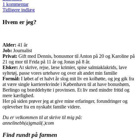
1 kommentar
Indlæg
Tidligere indlæg
navigation
Hvem er jeg?
Alder:
41 år
Job:
Journalist
Privat:
Gift med Dennis, bonusmor til Anton på 20 og Karoline på
21 og mor til Frida på 11 år og Jonas på 8 år.
Elsker:
At skrive, rejse, læse krimier, spise salmiaklakrids, lave
syltetøj, passe vores urtehave og over alt andet min familie
Formål:
I løbet af et halvt år slog mit liv en kolbøtte, og jeg gik fra
at være single karrierekvinde i København til at have bonusbørn,
Berlingo og bræddehytte i provinsen. Et liv med mindre fritid og
mere kærlighed.
Her på siden prøver jeg at give mine erfaringer, forundringer og
oplevelser fra en nyskabt familie videre.
Du er velkommen til at skrive til mig på:
annelinebh(a)gmail(.)com
Find rundt på farmen