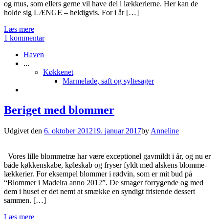
og mus, som ellers gerne vil have del i lækkerierne. Her kan de
holde sig LÆNGE – heldigvis. For i år […]
Læs mere
1 kommentar
Haven
...
Køkkenet
Marmelade, saft og syltesager
Beriget med blommer
Udgivet den
6. oktober 2012
19. januar 2017
by
Anneline
Vores lille blommetræ har være exceptionel gavmildt i år, og nu er
både køkkenskabe, køleskab og fryser fyldt med alskens blomme-
lækkerier. For eksempel blommer i rødvin, som er mit bud på
“Blommer i Madeira anno 2012”. De smager forrygende og med
dem i huset er det nemt at smække en syndigt fristende dessert
sammen. […]
Læs mere