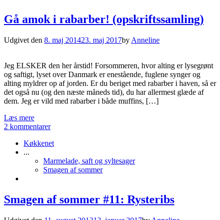
Gå amok i rabarber! (opskriftssamling)
Udgivet den
8. maj 2014
23. maj 2017
by
Anneline
Jeg ELSKER den her årstid! Forsommeren, hvor alting er lysegrønt
og saftigt, lyset over Danmark er enestående, fuglene synger og
alting myldrer op af jorden. Er du beriget med rabarber i haven, så er
det også nu (og den næste måneds tid), du har allermest glæde af
dem. Jeg er vild med rabarber i både muffins, […]
Læs mere
2 kommentarer
Køkkenet
...
Marmelade, saft og syltesager
Smagen af sommer
Smagen af sommer #11: Rysteribs