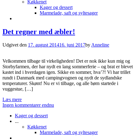
Køkkenet
Kager og dessert
Marmelade, saft og syltesager
Det regner med æbler!
Udgivet den
17. august 2014
16. juni 2017
by
Anneline
Velkommen tilbage til virkeligheden! Det er nok ikke kun mig og
Storbyfarmen, der har nydt en lang sommerferie – og brat er blevet
kastet ind i hverdagen igen. Sikke en sommer, hva’?! Vi har trillet
rundt i Danmark med campingvognen og nydt de sydlandske
temperaturer. Skønt! Nu er vi tilbage, og alle børn startede i
vuggestue, […]
Læs mere
Ingen kommentarer endnu
Kager og dessert
...
Køkkenet
Marmelade, saft og syltesager