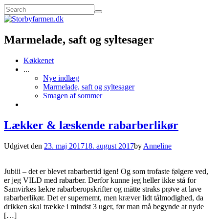
Marmelade, saft og syltesager
Køkkenet
...
Nye indlæg
Marmelade, saft og syltesager
Smagen af sommer
Lækker & læskende rabarberlikør
Udgivet den
23. maj 2017
18. august 2017
by
Anneline
Jubiii – det er blevet rabarbertid igen! Og som trofaste følgere ved,
er jeg VILD med rabarber. Derfor kunne jeg heller ikke stå for
Samvirkes lækre rabarberopskrifter og måtte straks prøve at lave
rabarberlikør. Det er supernemt, men kræver lidt tålmodighed, da
drikken skal trække i mindst 3 uger, før man må begynde at nyde
[…]