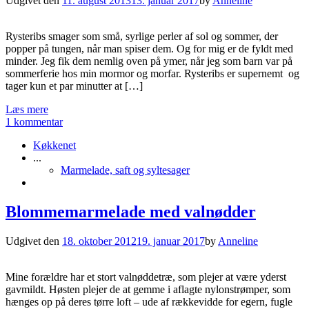
Udgivet den
11. august 2013
13. januar 2017
by
Anneline
Rysteribs smager som små, syrlige perler af sol og sommer, der
popper på tungen, når man spiser dem. Og for mig er de fyldt med
minder. Jeg fik dem nemlig oven på ymer, når jeg som barn var på
sommerferie hos min mormor og morfar. Rysteribs er supernemt og
tager kun et par minutter at […]
Læs mere
1 kommentar
Køkkenet
...
Marmelade, saft og syltesager
Blommemarmelade med valnødder
Udgivet den
18. oktober 2012
19. januar 2017
by
Anneline
Mine forældre har et stort valnøddetræ, som plejer at være yderst
gavmildt. Høsten plejer de at gemme i aflagte nylonstrømper, som
hænges op på deres tørre loft – ude af rækkevidde for egern, fugle