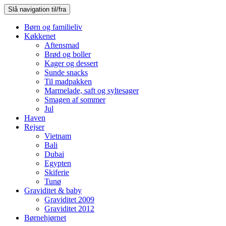
Slå navigation til/fra
Børn og familieliv
Køkkenet
Aftensmad
Brød og boller
Kager og dessert
Sunde snacks
Til madpakken
Marmelade, saft og syltesager
Smagen af sommer
Jul
Haven
Rejser
Vietnam
Bali
Dubai
Egypten
Skiferie
Tunø
Graviditet & baby
Graviditet 2009
Graviditet 2012
Børnehjørnet