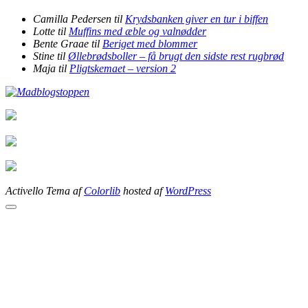
farmen
Camilla Pedersen
til
Krydsbanken giver en tur i biffen
Lotte
til
Muffins med æble og valnødder
Bente Graae
til
Beriget med blommer
Stine
til
Øllebrødsboller – få brugt den sidste rest rugbrød
Maja
til
Pligtskemaet – version 2
Activello Tema af
Colorlib
hosted af
WordPress