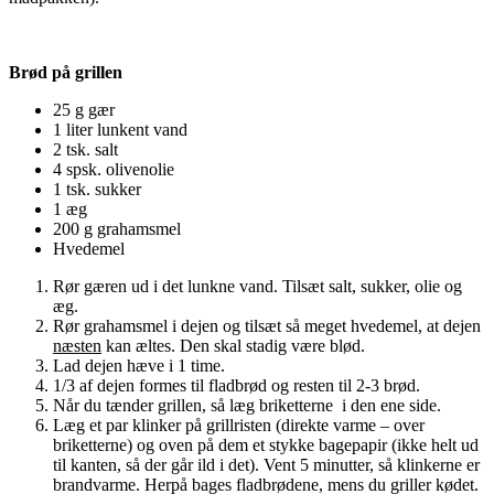
Brød på grillen
25 g gær
1 liter lunkent vand
2 tsk. salt
4 spsk. olivenolie
1 tsk. sukker
1 æg
200 g grahamsmel
Hvedemel
Rør gæren ud i det lunkne vand. Tilsæt salt, sukker, olie og
æg.
Rør grahamsmel i dejen og tilsæt så meget hvedemel, at dejen
næsten
kan æltes. Den skal stadig være blød.
Lad dejen hæve i 1 time.
1/3 af dejen formes til fladbrød og resten til 2-3 brød.
Når du tænder grillen, så læg briketterne i den ene side.
Læg et par klinker på grillristen (direkte varme – over
briketterne) og oven på dem et stykke bagepapir (ikke helt ud
til kanten, så der går ild i det). Vent 5 minutter, så klinkerne er
brandvarme. Herpå bages fladbrødene, mens du griller kødet.