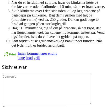
Når du er færdig med at grille, lader du klinkerne ligge på
direkte varme uden fladbrødene i 5 min., så de er brandvarme.
Skub klinkerne over i den side uden kul og læg brødene på
bagepapir på klinkerne. Bag dem i grillen med låg på
(indirekte varme) ved ca. 250 grader. Du kan godt bage to
brød ad gangen på en stor kuglegrill.
Bag i 15 minutter og byt så om på brødene, så det brød, der
har ligget længst væk fra kullene, nu kommer tættest på. Vend
også brødet, hvis du vil have det gyldent på toppen.
Løft brødet (husk grillhandske!) og bank under bunden. Når
det lyder hult, er brødet færdigbagt.
Ingen kommentarer endnu
bage
brød
grill
Skriv et svar