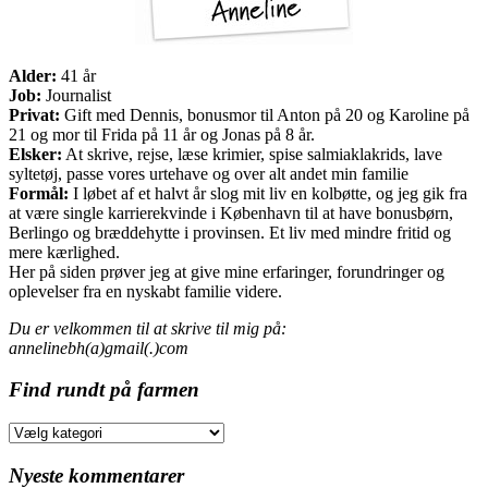
Alder:
41 år
Job:
Journalist
Privat:
Gift med Dennis, bonusmor til Anton på 20 og Karoline på
21 og mor til Frida på 11 år og Jonas på 8 år.
Elsker:
At skrive, rejse, læse krimier, spise salmiaklakrids, lave
syltetøj, passe vores urtehave og over alt andet min familie
Formål:
I løbet af et halvt år slog mit liv en kolbøtte, og jeg gik fra
at være single karrierekvinde i København til at have bonusbørn,
Berlingo og bræddehytte i provinsen. Et liv med mindre fritid og
mere kærlighed.
Her på siden prøver jeg at give mine erfaringer, forundringer og
oplevelser fra en nyskabt familie videre.
Du er velkommen til at skrive til mig på:
annelinebh(a)gmail(.)com
Find rundt på farmen
Find
rundt
på
Nyeste kommentarer