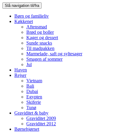
Slå navigation til/fra
Børn og familieliv
Køkkenet
Aftensmad
Brød og boller
Kager og dessert
Sunde snacks
Til madpakken
Marmelade, saft og syltesager
Smagen af sommer
Jul
Haven
Rejser
Vietnam
Bali
Dubai
Egypten
Skiferie
Tunø
Graviditet & baby
Graviditet 2009
Graviditet 2012
Børnehjørnet