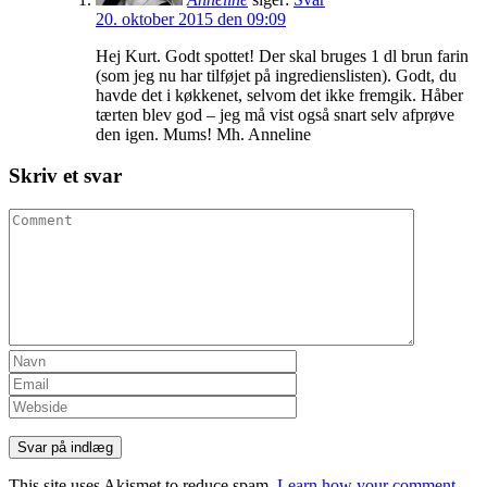
20. oktober 2015 den 09:09
Hej Kurt. Godt spottet! Der skal bruges 1 dl brun farin
(som jeg nu har tilføjet på ingredienslisten). Godt, du
havde det i køkkenet, selvom det ikke fremgik. Håber
tærten blev god – jeg må vist også snart selv afprøve
den igen. Mums! Mh. Anneline
Skriv et svar
This site uses Akismet to reduce spam.
Learn how your comment