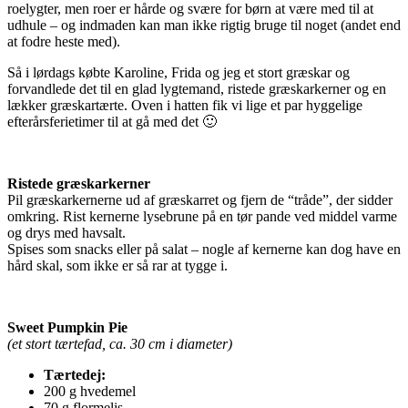
roelygter, men roer er hårde og svære for børn at være med til at
udhule – og indmaden kan man ikke rigtig bruge til noget (andet end
at fodre heste med).
Så i lørdags købte Karoline, Frida og jeg et stort græskar og
forvandlede det til en glad lygtemand, ristede græskarkerner og en
lækker græskartærte. Oven i hatten fik vi lige et par hyggelige
efterårsferietimer til at gå med det 🙂
Ristede græskarkerner
Pil græskarkernerne ud af græskarret og fjern de “tråde”, der sidder
omkring. Rist kernerne lysebrune på en tør pande ved middel varme
og drys med havsalt.
Spises som snacks eller på salat – nogle af kernerne kan dog have en
hård skal, som ikke er så rar at tygge i.
Sweet Pumpkin Pie
(et stort tærtefad, ca. 30 cm i diameter)
Tærtedej:
200 g hvedemel
70 g flormelis