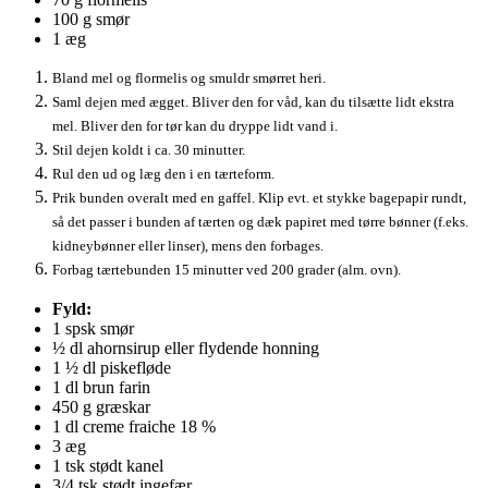
100 g smør
1 æg
Bland mel og flormelis og smuldr smørret heri.
Saml dejen med ægget. Bliver den for våd, kan du tilsætte lidt ekstra
mel. Bliver den for tør kan du dryppe lidt vand i.
Stil dejen koldt i ca. 30 minutter.
Rul den ud og læg den i en tærteform.
Prik bunden overalt med en gaffel. Klip evt. et stykke bagepapir rundt,
så det passer i bunden af tærten og dæk papiret med tørre bønner (f.eks.
kidneybønner eller linser), mens den forbages.
Forbag tærtebunden 15 minutter ved 200 grader (alm. ovn).
Fyld:
1 spsk smør
½ dl ahornsirup eller flydende honning
1 ½ dl piskefløde
1 dl brun farin
450 g græskar
1 dl creme fraiche 18 %
3 æg
1 tsk stødt kanel
3/4 tsk stødt ingefær