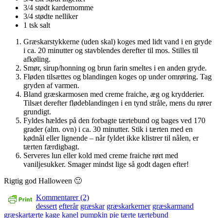
3/4 stødt kardemomme
3/4 stødte nelliker
1 tsk salt
Græskarstykkerne (uden skal) koges med lidt vand i en gryde
i ca. 20 minutter og stavblendes derefter til mos. Stilles til
afkøling.
Smør, sirup/honning og brun farin smeltes i en anden gryde.
Fløden tilsættes og blandingen koges op under omrøring. Tag
gryden af varmen.
Bland græskarmosen med creme fraiche, æg og krydderier.
Tilsæt derefter flødeblandingen i en tynd stråle, mens du rører
grundigt.
Fyldes hældes på den forbagte tærtebund og bages ved 170
grader (alm. ovn) i ca. 30 minutter. Stik i tærten med en
kødnål eller lignende – når fyldet ikke klistrer til nålen, er
tærten færdigbagt.
Serveres lun eller kold med creme fraiche rørt med
vaniljesukker. Smager mindst lige så godt dagen efter!
Rigtig god Halloween 🙂
Kommentarer (2)
dessert
efterår
græskar
græskarkerner
græskarmand
græskartærte
kage
kanel
pumpkin pie
tærte
tærtebund