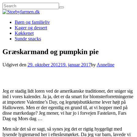
Børn og familieliv
Kager og dessert
Køkkenet
Sunde snacks
Græskarmand og pumpkin pie
Udgivet den
29. oktober 2012
19. januar 2017
by
Anneline
Jeg er stadig lidt loren ved de amerikanske traditioner, der sniger sig
ind i vores kalender. Ja ja, det er da smart for blomsterforretningerne
at importere Valentine’s Day, og legetøjsbutikkerne lever højt på
Halloween. Men er der egentlig en grund til, at vi hopper med på
disse mærkedage? Jeg mener, vi har jo i forvejen Fastelavn, Fars
Dag og Mors dag …
Men når det så er sagt, så synes jeg det er rigtig hyggeligt med
lysende lygtemænd her i efterårsmørket. Da jeg var barn, lavede vi