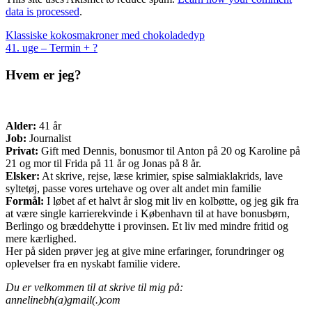
data is processed
.
Indlæg
Klassiske kokosmakroner med chokoladedyp
41. uge – Termin + ?
navigation
Hvem er jeg?
Alder:
41 år
Job:
Journalist
Privat:
Gift med Dennis, bonusmor til Anton på 20 og Karoline på
21 og mor til Frida på 11 år og Jonas på 8 år.
Elsker:
At skrive, rejse, læse krimier, spise salmiaklakrids, lave
syltetøj, passe vores urtehave og over alt andet min familie
Formål:
I løbet af et halvt år slog mit liv en kolbøtte, og jeg gik fra
at være single karrierekvinde i København til at have bonusbørn,
Berlingo og bræddehytte i provinsen. Et liv med mindre fritid og
mere kærlighed.
Her på siden prøver jeg at give mine erfaringer, forundringer og
oplevelser fra en nyskabt familie videre.
Du er velkommen til at skrive til mig på:
annelinebh(a)gmail(.)com