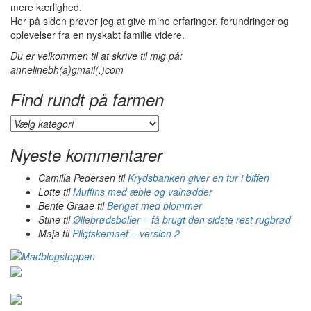
mere kærlighed.
Her på siden prøver jeg at give mine erfaringer, forundringer og
oplevelser fra en nyskabt familie videre.
Du er velkommen til at skrive til mig på:
annelinebh(a)gmail(.)com
Find rundt på farmen
Find
rundt
på
Nyeste kommentarer
farmen
Camilla Pedersen
til
Krydsbanken giver en tur i biffen
Lotte
til
Muffins med æble og valnødder
Bente Graae
til
Beriget med blommer
Stine
til
Øllebrødsboller – få brugt den sidste rest rugbrød
Maja
til
Pligtskemaet – version 2