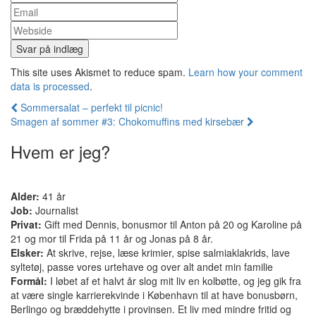
This site uses Akismet to reduce spam.
Learn how your comment
data is processed
.
Indlæg
Sommersalat – perfekt til picnic!
Smagen af sommer #3: Chokomuffins med kirsebær
navigation
Hvem er jeg?
Alder:
41 år
Job:
Journalist
Privat:
Gift med Dennis, bonusmor til Anton på 20 og Karoline på
21 og mor til Frida på 11 år og Jonas på 8 år.
Elsker:
At skrive, rejse, læse krimier, spise salmiaklakrids, lave
syltetøj, passe vores urtehave og over alt andet min familie
Formål:
I løbet af et halvt år slog mit liv en kolbøtte, og jeg gik fra
at være single karrierekvinde i København til at have bonusbørn,
Berlingo og bræddehytte i provinsen. Et liv med mindre fritid og