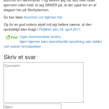
klumme om fænomenet – og selvom jeg har ledt hele huset
igennem uden held, er jeg SIKKER på, at der også bor en af
slagsen her på Storbyfarmen.
Du kan læse
klummen om bjørnen her
.
Og for en god ordens skyld må jeg hellere nævne, at den
oprindeligt blev bragt i
Politiken den 24. april 2011
.
Ingen kommentarer endnu
bjørn
bjørnen
børn
børnefamilie
oprydning
ræv
riskiks
rod
rosiner
tennissokker
Skriv et svar