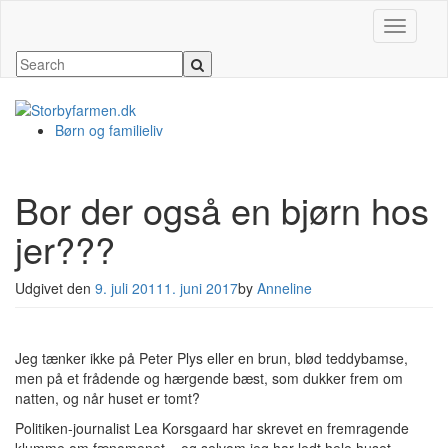
Slå navig
Børn og familieliv
Bor der også en bjørn hos
jer???
Udgivet den
9. juli 2011
1. juni 2017
by
Anneline
Jeg tænker ikke på Peter Plys eller en brun, blød teddybamse,
men på et frådende og hærgende bæst, som dukker frem om
natten, og når huset er tomt?
Politiken-journalist Lea Korsgaard har skrevet en fremragende