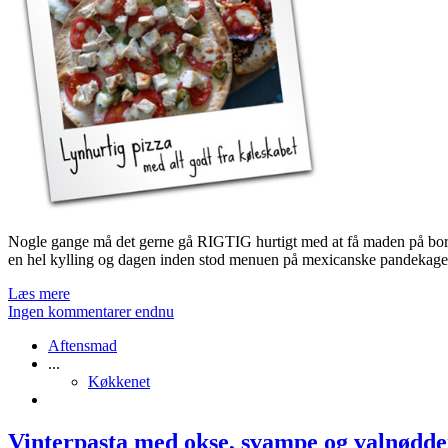
Nogle gange må det gerne gå RIGTIG hurtigt med at få maden på bordet!
en hel kylling og dagen inden stod menuen på mexicanske pandekager
Læs mere
Ingen kommentarer endnu
Aftensmad
...
Køkkenet
Vinterpasta med okse, svampe og valnødde