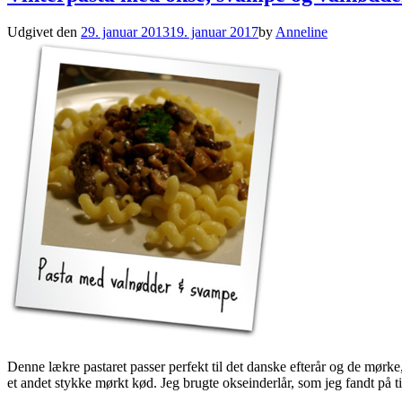
Udgivet den
29. januar 2013
19. januar 2017
by
Anneline
Denne lækre pastaret passer perfekt til det danske efterår og de mørke
et andet stykke mørkt kød. Jeg brugte okseinderlår, som jeg fandt på ti