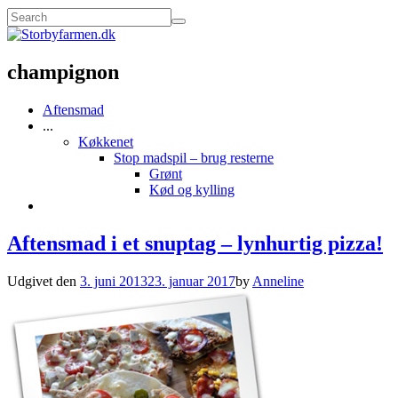
champignon
Aftensmad
...
Køkkenet
Stop madspil – brug resterne
Grønt
Kød og kylling
Aftensmad i et snuptag – lynhurtig pizza!
Udgivet den
3. juni 2013
23. januar 2017
by
Anneline