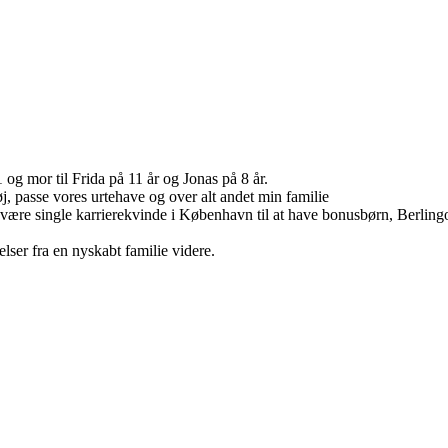
g mor til Frida på 11 år og Jonas på 8 år.
tøj, passe vores urtehave og over alt andet min familie
a at være single karrierekvinde i København til at have bonusbørn, Berli
lser fra en nyskabt familie videre.