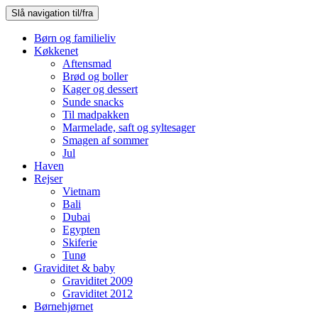
Slå navigation til/fra
Børn og familieliv
Køkkenet
Aftensmad
Brød og boller
Kager og dessert
Sunde snacks
Til madpakken
Marmelade, saft og syltesager
Smagen af sommer
Jul
Haven
Rejser
Vietnam
Bali
Dubai
Egypten
Skiferie
Tunø
Graviditet & baby
Graviditet 2009
Graviditet 2012
Børnehjørnet