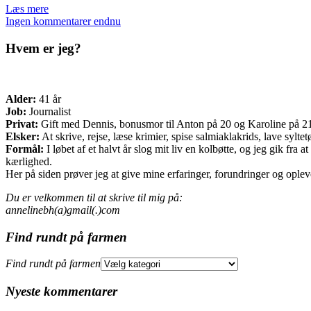
Læs mere
Ingen kommentarer endnu
Hvem er jeg?
Alder:
41 år
Job:
Journalist
Privat:
Gift med Dennis, bonusmor til Anton på 20 og Karoline på 21 o
Elsker:
At skrive, rejse, læse krimier, spise salmiaklakrids, lave sylte
Formål:
I løbet af et halvt år slog mit liv en kolbøtte, og jeg gik fr
kærlighed.
Her på siden prøver jeg at give mine erfaringer, forundringer og opleve
Du er velkommen til at skrive til mig på:
annelinebh(a)gmail(.)com
Find rundt på farmen
Find rundt på farmen
Nyeste kommentarer