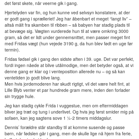
det først skete, når veerne gik i gang.
Hjertelyden var fin, og hun kunne ved selvsyn konstatere, at der
er godt gang i sprælleriet! Jeg har åbenbart et meget “langt liv” –
altså målt fra skamben til ribben – så babyen har stadig plads til
at bevæge sig. Vægten vurderede hun til at være omkring 3000
gram, så det er lidt under gennemsnittet, men passer meget fint
med Fridas vægt (hun vejede 3190 g, da hun blev født en uge før
termin).
Fridas fødsel gik i gang den sidste aften i 39. uge. Det var perfekt,
fordi ingen nåede at blive utålmodige, men det betyder også, at vi
denne gang er klar og i venteposition allerede nu – og så kan
ventetiden jo godt blive lang.
Men hvis jordemoderen har skudt rigtigt, vil det være helt fint, at
Lille Blyb venter et par hundrede gram mere, inden den forlader
sin trygge hule.
Jeg kan stadig cykle Frida i vuggestue, men om eftermiddagen
bliver jeg træt og tung i underlivet. Og hvis jeg først smider mig på
sofaen, kan jeg sagtens sove 1 ½-2 timers middagslur.
Dennis’ forældre står standby til at komme susende og passe
børn, når fødslen går i gang, men de skulle lige nå hjem fra ferie,