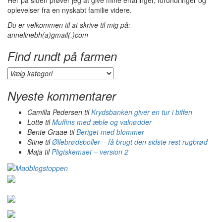
Her på siden prøver jeg at give mine erfaringer, forundringer og
oplevelser fra en nyskabt familie videre.
Du er velkommen til at skrive til mig på:
annelinebh(a)gmail(.)com
Find rundt på farmen
Find
rundt
på
Nyeste kommentarer
farmen
Camilla Pedersen
til
Krydsbanken giver en tur i biffen
Lotte
til
Muffins med æble og valnødder
Bente Graae
til
Beriget med blommer
Stine
til
Øllebrødsboller – få brugt den sidste rest rugbrød
Maja
til
Pligtskemaet – version 2