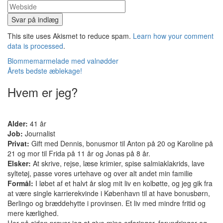
This site uses Akismet to reduce spam.
Learn how your comment
data is processed
.
Indlæg
Blommemarmelade med valnødder
Årets bedste æblekage!
navigation
Hvem er jeg?
Alder:
41 år
Job:
Journalist
Privat:
Gift med Dennis, bonusmor til Anton på 20 og Karoline på
21 og mor til Frida på 11 år og Jonas på 8 år.
Elsker:
At skrive, rejse, læse krimier, spise salmiaklakrids, lave
syltetøj, passe vores urtehave og over alt andet min familie
Formål:
I løbet af et halvt år slog mit liv en kolbøtte, og jeg gik fra
at være single karrierekvinde i København til at have bonusbørn,
Berlingo og bræddehytte i provinsen. Et liv med mindre fritid og
mere kærlighed.