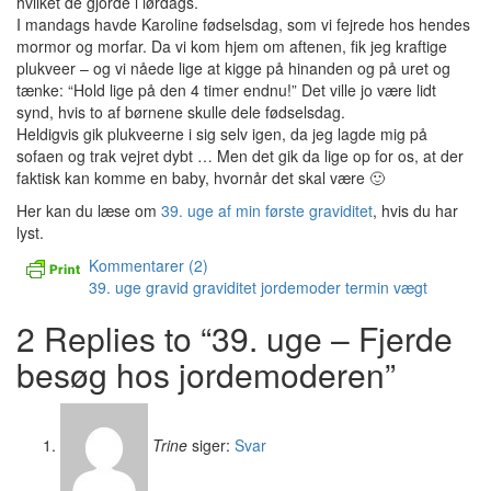
hvilket de gjorde i lørdags.
I mandags havde Karoline fødselsdag, som vi fejrede hos hendes
mormor og morfar. Da vi kom hjem om aftenen, fik jeg kraftige
plukveer – og vi nåede lige at kigge på hinanden og på uret og
tænke: “Hold lige på den 4 timer endnu!” Det ville jo være lidt
synd, hvis to af børnene skulle dele fødselsdag.
Heldigvis gik plukveerne i sig selv igen, da jeg lagde mig på
sofaen og trak vejret dybt … Men det gik da lige op for os, at der
faktisk kan komme en baby, hvornår det skal være 🙂
Her kan du læse om
39. uge af min første graviditet
, hvis du har
lyst.
Kommentarer (2)
39. uge
gravid
graviditet
jordemoder
termin
vægt
2 Replies to “39. uge – Fjerde
besøg hos jordemoderen”
Trine
siger:
Svar