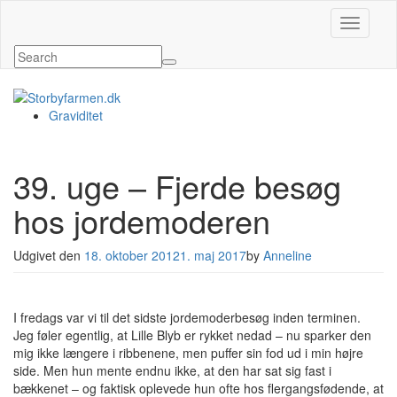
Slå navig
Graviditet
39. uge – Fjerde besøg
hos jordemoderen
Udgivet den
18. oktober 2012
1. maj 2017
by
Anneline
I fredags var vi til det sidste jordemoderbesøg inden terminen.
Jeg føler egentlig, at Lille Blyb er rykket nedad – nu sparker den
mig ikke længere i ribbenene, men puffer sin fod ud i min højre
side. Men hun mente endnu ikke, at den har sat sig fast i
bækkenet – og faktisk oplevede hun ofte hos flergangsfødende, at