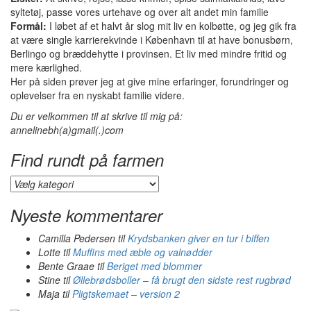
syltetøj, passe vores urtehave og over alt andet min familie
Formål:
I løbet af et halvt år slog mit liv en kolbøtte, og jeg gik fra
at være single karrierekvinde i København til at have bonusbørn,
Berlingo og bræddehytte i provinsen. Et liv med mindre fritid og
mere kærlighed.
Her på siden prøver jeg at give mine erfaringer, forundringer og
oplevelser fra en nyskabt familie videre.
Du er velkommen til at skrive til mig på:
annelinebh(a)gmail(.)com
Find rundt på farmen
Find
rundt
på
Nyeste kommentarer
farmen
Camilla Pedersen
til
Krydsbanken giver en tur i biffen
Lotte
til
Muffins med æble og valnødder
Bente Graae
til
Beriget med blommer
Stine
til
Øllebrødsboller – få brugt den sidste rest rugbrød
Maja
til
Pligtskemaet – version 2