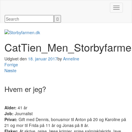
Slå navig
CatTien_Men_Storbyfarme
Udgivet den
18. januar 2017
by
Anneline
Forrige
Næste
Hvem er jeg?
Alder:
41 år
Job:
Journalist
Privat:
Gift med Dennis, bonusmor til Anton på 20 og Karoline på
21 og mor til Frida på 11 år og Jonas på 8 år.
Elsker:
At skrive, rejse, læse krimier, spise salmiaklakrids, lave