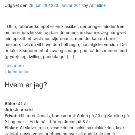
Udgivet den
26. juni 2012
23. januar 2017
by
Anneline
Uhm, rabarberkompot er en klassiker, der bringer minder frem
om mormors køkken og barndommens midsomre. Jeg har givet
min opskrift et twist med stjerneanis, men det kan du bare
udelade, hvis du vil have den helt ægte, nostalgiske version. Det
er faktisk supernemt at lave og smager godt både sammen med
(gryde)stegt kylling, pandekager […]
Læs mere
1 kommentar
Hvem er jeg?
Alder:
41 år
Job:
Journalist
Privat:
Gift med Dennis, bonusmor til Anton på 20 og Karoline på
21 og mor til Frida på 11 år og Jonas på 8 år.
Elsker:
At skrive, rejse, læse krimier, spise salmiaklakrids, lave
syltetøj, passe vores urtehave og over alt andet min familie