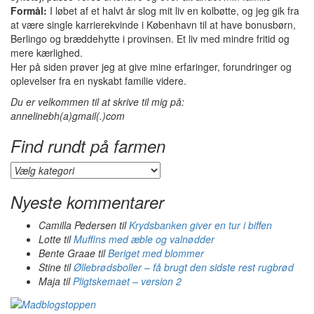
Formål:
I løbet af et halvt år slog mit liv en kolbøtte, og jeg gik fra
at være single karrierekvinde i København til at have bonusbørn,
Berlingo og bræddehytte i provinsen. Et liv med mindre fritid og
mere kærlighed.
Her på siden prøver jeg at give mine erfaringer, forundringer og
oplevelser fra en nyskabt familie videre.
Du er velkommen til at skrive til mig på:
annelinebh(a)gmail(.)com
Find rundt på farmen
Find
rundt
på
Nyeste kommentarer
farmen
Camilla Pedersen
til
Krydsbanken giver en tur i biffen
Lotte
til
Muffins med æble og valnødder
Bente Graae
til
Beriget med blommer
Stine
til
Øllebrødsboller – få brugt den sidste rest rugbrød
Maja
til
Pligtskemaet – version 2