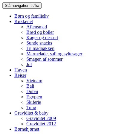
Slå navigation til/fra
Børn og familieliv
Køkkenet
Aftensmad
Brød og boller
Kager og dessert
Sunde snacks
Til madpakken
Marmelade, saft og syltesager
Smagen af sommer
Jul
Haven
Rejser
Vietnam
Bali
Dubai
Egypten
Skiferie
Tunø
Graviditet & baby
Graviditet 2009
Graviditet 2012
Børnehjørnet