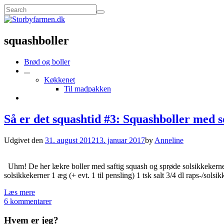
squashboller
Brød og boller
...
Køkkenet
Til madpakken
Så er det squashtid #3: Squashboller med 
Udgivet den
31. august 2012
13. januar 2017
by
Anneline
Uhm! De her lækre boller med saftig squash og sprøde solsikkekerne
solsikkekerner 1 æg (+ evt. 1 til pensling) 1 tsk salt 3/4 dl raps-/so
Læs mere
6 kommentarer
Hvem er jeg?