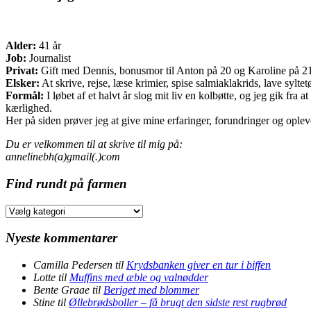
Alder:
41 år
Job:
Journalist
Privat:
Gift med Dennis, bonusmor til Anton på 20 og Karoline på 21 o
Elsker:
At skrive, rejse, læse krimier, spise salmiaklakrids, lave sylte
Formål:
I løbet af et halvt år slog mit liv en kolbøtte, og jeg gik fr
kærlighed.
Her på siden prøver jeg at give mine erfaringer, forundringer og opleve
Du er velkommen til at skrive til mig på:
annelinebh(a)gmail(.)com
Find rundt på farmen
Find
rundt
på
Nyeste kommentarer
farmen
Camilla Pedersen
til
Krydsbanken giver en tur i biffen
Lotte
til
Muffins med æble og valnødder
Bente Graae
til
Beriget med blommer
Stine
til
Øllebrødsboller – få brugt den sidste rest rugbrød