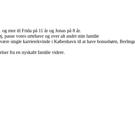
g mor til Frida på 11 år og Jonas på 8 år.
tøj, passe vores urtehave og over alt andet min familie
a at være single karrierekvinde i København til at have bonusbørn, Berli
lser fra en nyskabt familie videre.