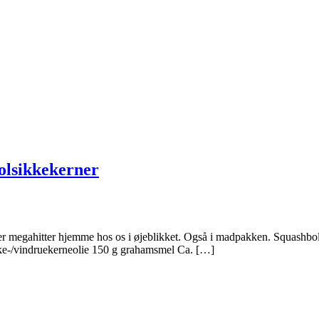
solsikkekerner
r megahitter hjemme hos os i øjeblikket. Også i madpakken. Squashboll
lsikke-/vindruekerneolie 150 g grahamsmel Ca. […]