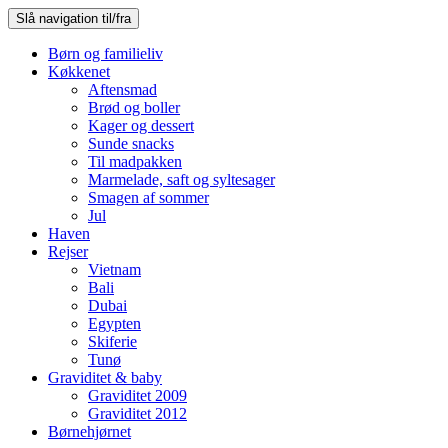
Slå navigation til/fra
Børn og familieliv
Køkkenet
Aftensmad
Brød og boller
Kager og dessert
Sunde snacks
Til madpakken
Marmelade, saft og syltesager
Smagen af sommer
Jul
Haven
Rejser
Vietnam
Bali
Dubai
Egypten
Skiferie
Tunø
Graviditet & baby
Graviditet 2009
Graviditet 2012
Børnehjørnet