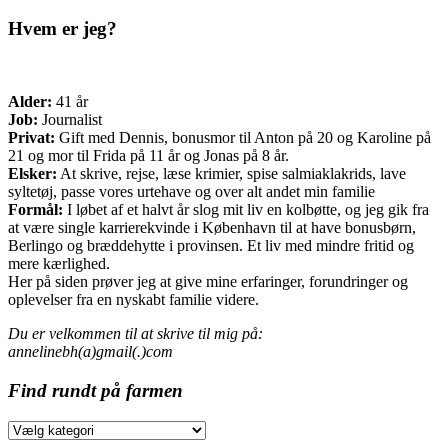
Hvem er jeg?
Alder:
41 år
Job:
Journalist
Privat:
Gift med Dennis, bonusmor til Anton på 20 og Karoline på
21 og mor til Frida på 11 år og Jonas på 8 år.
Elsker:
At skrive, rejse, læse krimier, spise salmiaklakrids, lave
syltetøj, passe vores urtehave og over alt andet min familie
Formål:
I løbet af et halvt år slog mit liv en kolbøtte, og jeg gik fra
at være single karrierekvinde i København til at have bonusbørn,
Berlingo og bræddehytte i provinsen. Et liv med mindre fritid og
mere kærlighed.
Her på siden prøver jeg at give mine erfaringer, forundringer og
oplevelser fra en nyskabt familie videre.
Du er velkommen til at skrive til mig på:
annelinebh(a)gmail(.)com
Find rundt på farmen
Find
rundt