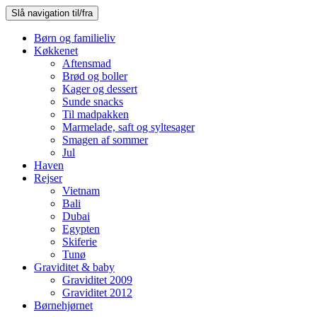
Slå navigation til/fra
Børn og familieliv
Køkkenet
Aftensmad
Brød og boller
Kager og dessert
Sunde snacks
Til madpakken
Marmelade, saft og syltesager
Smagen af sommer
Jul
Haven
Rejser
Vietnam
Bali
Dubai
Egypten
Skiferie
Tunø
Graviditet & baby
Graviditet 2009
Graviditet 2012
Børnehjørnet