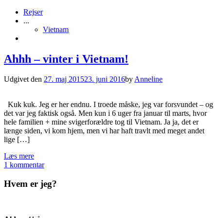
Rejser
...
Vietnam
Ahhh – vinter i Vietnam!
Udgivet den
27. maj 2015
23. juni 2016
by
Anneline
Kuk kuk. Jeg er her endnu. I troede måske, jeg var forsvundet – og
det var jeg faktisk også. Men kun i 6 uger fra januar til marts, hvor
hele familien + mine svigerforældre tog til Vietnam. Ja ja, det er
længe siden, vi kom hjem, men vi har haft travlt med meget andet
lige […]
Læs mere
1 kommentar
Hvem er jeg?