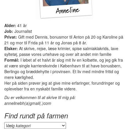
Alder:
41 år
Job:
Journalist
Privat:
Gift med Dennis, bonusmor til Anton på 20 og Karoline på
21 og mor til Frida på 11 år og Jonas på 8 år.
Elsker:
At skrive, rejse, læse krimier, spise salmiaklakrids, lave
syltetøj, passe vores urtehave og over alt andet min familie
Formål:
I løbet af et halvt år slog mit liv en kolbøtte, og jeg gik fra
at være single karrierekvinde i København til at have bonusbørn,
Berlingo og bræddehytte i provinsen. Et liv med mindre fritid og
mere kærlighed.
Her på siden prøver jeg at give mine erfaringer, forundringer og
oplevelser fra en nyskabt familie videre.
Du er velkommen til at skrive til mig på:
annelinebh(a)gmail(.)com
Find rundt på farmen
Find