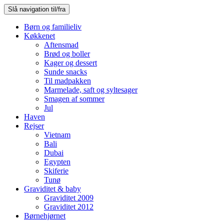
Slå navigation til/fra
Børn og familieliv
Køkkenet
Aftensmad
Brød og boller
Kager og dessert
Sunde snacks
Til madpakken
Marmelade, saft og syltesager
Smagen af sommer
Jul
Haven
Rejser
Vietnam
Bali
Dubai
Egypten
Skiferie
Tunø
Graviditet & baby
Graviditet 2009
Graviditet 2012
Børnehjørnet