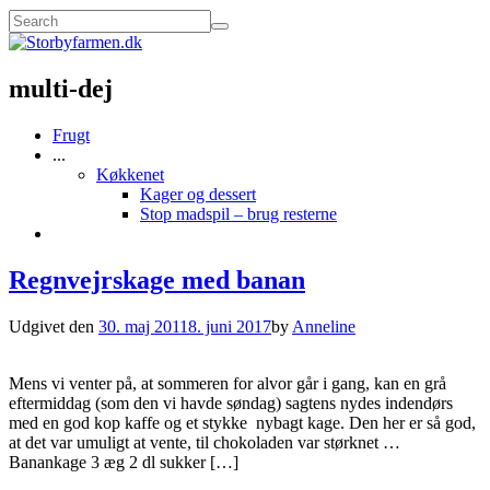
multi-dej
Frugt
...
Køkkenet
Kager og dessert
Stop madspil – brug resterne
Regnvejrskage med banan
Udgivet den
30. maj 2011
8. juni 2017
by
Anneline
Mens vi venter på, at sommeren for alvor går i gang, kan en grå
eftermiddag (som den vi havde søndag) sagtens nydes indendørs
med en god kop kaffe og et stykke nybagt kage. Den her er så god,
at det var umuligt at vente, til chokoladen var størknet …
Banankage 3 æg 2 dl sukker […]