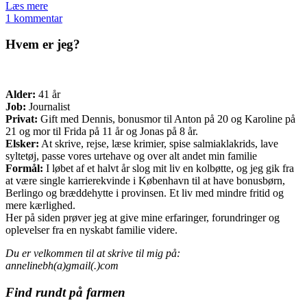
Læs mere
1 kommentar
Hvem er jeg?
Alder:
41 år
Job:
Journalist
Privat:
Gift med Dennis, bonusmor til Anton på 20 og Karoline på
21 og mor til Frida på 11 år og Jonas på 8 år.
Elsker:
At skrive, rejse, læse krimier, spise salmiaklakrids, lave
syltetøj, passe vores urtehave og over alt andet min familie
Formål:
I løbet af et halvt år slog mit liv en kolbøtte, og jeg gik fra
at være single karrierekvinde i København til at have bonusbørn,
Berlingo og bræddehytte i provinsen. Et liv med mindre fritid og
mere kærlighed.
Her på siden prøver jeg at give mine erfaringer, forundringer og
oplevelser fra en nyskabt familie videre.
Du er velkommen til at skrive til mig på:
annelinebh(a)gmail(.)com
Find rundt på farmen