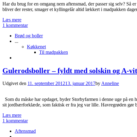
Har du brug for en omgang nem aftensmad, der passer sig selv? Så er de
bliver der rester, smager et kyllingelår altid lækkert i madpakken dag
Læs mere
1 kommentar
Brød og boller
...
Køkkenet
Til madpakken
Gulerodsboller – fyldt med solskin og A-v
Udgivet den
11. september 2012
13. januar 2017
by
Anneline
Som du måske har opdaget, byder Storbyfarmen i denne uge på en hel l
sit jordbærforklæde, som faktisk er fra jeg var lille. Havregrøden gør 
Læs mere
1 kommentar
Aftensmad
...