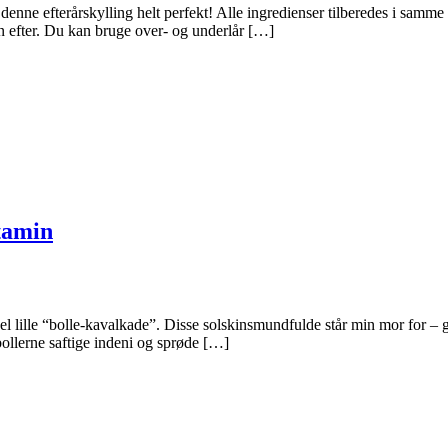
nne efterårskylling helt perfekt! Alle ingredienser tilberedes i samme f
en efter. Du kan bruge over- og underlår […]
itamin
ille “bolle-kavalkade”. Disse solskinsmundfulde står min mor for – god
bollerne saftige indeni og sprøde […]