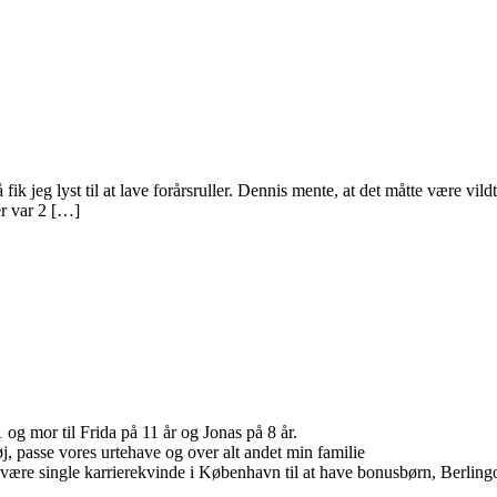
 fik jeg lyst til at lave forårsruller. Dennis mente, at det måtte være vi
er var 2 […]
g mor til Frida på 11 år og Jonas på 8 år.
tøj, passe vores urtehave og over alt andet min familie
a at være single karrierekvinde i København til at have bonusbørn, Berli