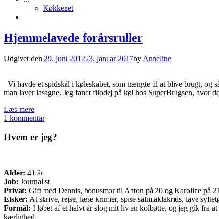
Køkkenet
Hjemmelavede forårsruller
Udgivet den
29. juni 2012
23. januar 2017
by
Anneline
Vi havde et spidskål i køleskabet, som trængte til at blive brugt, og så
man laver lasagne. Jeg fandt filodej på køl hos SuperBrugsen, hvor d
Læs mere
1 kommentar
Hvem er jeg?
Alder:
41 år
Job:
Journalist
Privat:
Gift med Dennis, bonusmor til Anton på 20 og Karoline på 21 o
Elsker:
At skrive, rejse, læse krimier, spise salmiaklakrids, lave sylte
Formål:
I løbet af et halvt år slog mit liv en kolbøtte, og jeg gik fr
kærlighed.