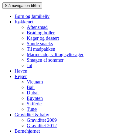
Slå navigation til/fra
Børn og familieliv
Køkkenet
Aftensmad
Brød og boller
Kager og dessert
Sunde snacks
Til madpakken
Marmelade, saft og syltesager
Smagen af sommer
Jul
Haven
Rejser
Vietnam
Bali
Dubai
Egypten
Skiferie
Tunø
Graviditet & baby
Graviditet 2009
Graviditet 2012
Børnehjørnet