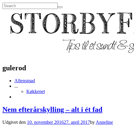
gulerod
Aftensmad
...
Køkkenet
Nem efterårskylling – alt i ét fad
Udgivet den
10. november 2016
27. april 2017
by
Anneline