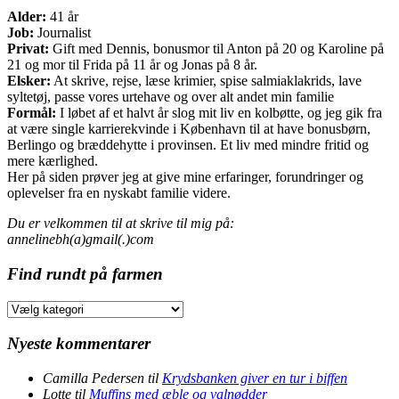
Alder:
41 år
Job:
Journalist
Privat:
Gift med Dennis, bonusmor til Anton på 20 og Karoline på
21 og mor til Frida på 11 år og Jonas på 8 år.
Elsker:
At skrive, rejse, læse krimier, spise salmiaklakrids, lave
syltetøj, passe vores urtehave og over alt andet min familie
Formål:
I løbet af et halvt år slog mit liv en kolbøtte, og jeg gik fra
at være single karrierekvinde i København til at have bonusbørn,
Berlingo og bræddehytte i provinsen. Et liv med mindre fritid og
mere kærlighed.
Her på siden prøver jeg at give mine erfaringer, forundringer og
oplevelser fra en nyskabt familie videre.
Du er velkommen til at skrive til mig på:
annelinebh(a)gmail(.)com
Find rundt på farmen
Find
rundt
på
Nyeste kommentarer
farmen
Camilla Pedersen
til
Krydsbanken giver en tur i biffen
Lotte
til
Muffins med æble og valnødder