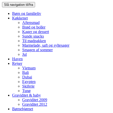
Slå navigation til/fra
Børn og familieliv
Køkkenet
Aftensmad
Brød og boller
Kager og dessert
Sunde snacks
Til madpakken
Marmelade, saft og syltesager
Smagen af sommer
Jul
Haven
Rejser
Vietnam
Bali
Dubai
Egypten
Skiferie
Tunø
Graviditet & baby
Graviditet 2009
Graviditet 2012
Børnehjørnet