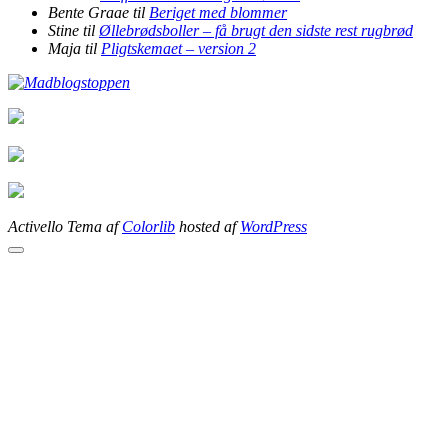
Bente Graae
til
Beriget med blommer
Stine
til
Øllebrødsboller – få brugt den sidste rest rugbrød
Maja
til
Pligtskemaet – version 2
Activello Tema af
Colorlib
hosted af
WordPress