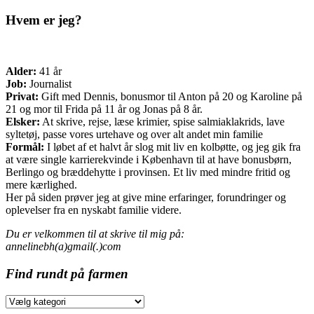
Hvem er jeg?
Alder:
41 år
Job:
Journalist
Privat:
Gift med Dennis, bonusmor til Anton på 20 og Karoline på
21 og mor til Frida på 11 år og Jonas på 8 år.
Elsker:
At skrive, rejse, læse krimier, spise salmiaklakrids, lave
syltetøj, passe vores urtehave og over alt andet min familie
Formål:
I løbet af et halvt år slog mit liv en kolbøtte, og jeg gik fra
at være single karrierekvinde i København til at have bonusbørn,
Berlingo og bræddehytte i provinsen. Et liv med mindre fritid og
mere kærlighed.
Her på siden prøver jeg at give mine erfaringer, forundringer og
oplevelser fra en nyskabt familie videre.
Du er velkommen til at skrive til mig på:
annelinebh(a)gmail(.)com
Find rundt på farmen
Find
rundt