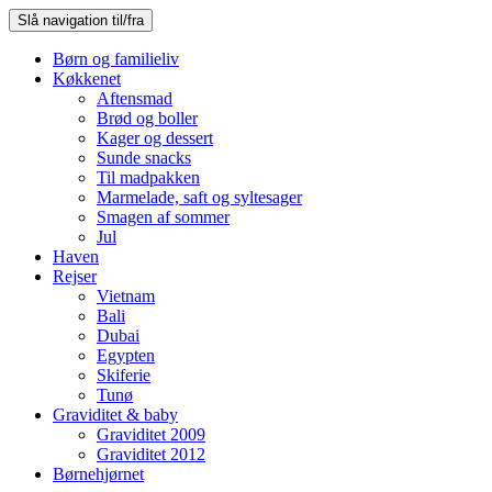
Slå navigation til/fra
Børn og familieliv
Køkkenet
Aftensmad
Brød og boller
Kager og dessert
Sunde snacks
Til madpakken
Marmelade, saft og syltesager
Smagen af sommer
Jul
Haven
Rejser
Vietnam
Bali
Dubai
Egypten
Skiferie
Tunø
Graviditet & baby
Graviditet 2009
Graviditet 2012
Børnehjørnet