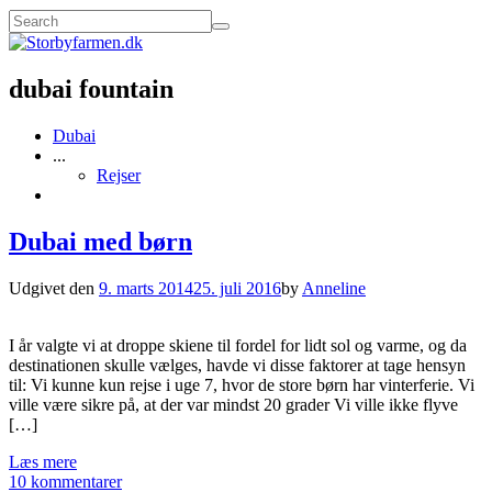
dubai fountain
Dubai
...
Rejser
Dubai med børn
Udgivet den
9. marts 2014
25. juli 2016
by
Anneline
I år valgte vi at droppe skiene til fordel for lidt sol og varme, og da
destinationen skulle vælges, havde vi disse faktorer at tage hensyn
til: Vi kunne kun rejse i uge 7, hvor de store børn har vinterferie. Vi
ville være sikre på, at der var mindst 20 grader Vi ville ikke flyve
[…]
Læs mere
10 kommentarer