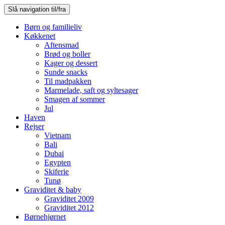
Slå navigation til/fra
Børn og familieliv
Køkkenet
Aftensmad
Brød og boller
Kager og dessert
Sunde snacks
Til madpakken
Marmelade, saft og syltesager
Smagen af sommer
Jul
Haven
Rejser
Vietnam
Bali
Dubai
Egypten
Skiferie
Tunø
Graviditet & baby
Graviditet 2009
Graviditet 2012
Børnehjørnet