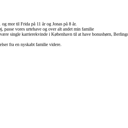
g mor til Frida på 11 år og Jonas på 8 år.
tøj, passe vores urtehave og over alt andet min familie
a at være single karrierekvinde i København til at have bonusbørn, Berli
lser fra en nyskabt familie videre.