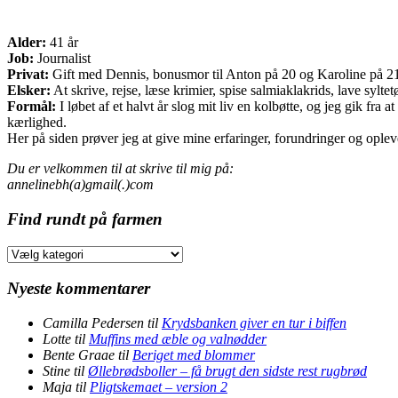
Alder:
41 år
Job:
Journalist
Privat:
Gift med Dennis, bonusmor til Anton på 20 og Karoline på 21 o
Elsker:
At skrive, rejse, læse krimier, spise salmiaklakrids, lave sylte
Formål:
I løbet af et halvt år slog mit liv en kolbøtte, og jeg gik fr
kærlighed.
Her på siden prøver jeg at give mine erfaringer, forundringer og opleve
Du er velkommen til at skrive til mig på:
annelinebh(a)gmail(.)com
Find rundt på farmen
Find
rundt
på
Nyeste kommentarer
farmen
Camilla Pedersen
til
Krydsbanken giver en tur i biffen
Lotte
til
Muffins med æble og valnødder
Bente Graae
til
Beriget med blommer
Stine
til
Øllebrødsboller – få brugt den sidste rest rugbrød
Maja
til
Pligtskemaet – version 2