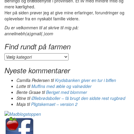
Berlingo og bræddehytte i provinsen. Et liv med mindre fritid og
mere kærlighed.
Her på siden prøver jeg at give mine erfaringer, forundringer og
oplevelser fra en nyskabt familie videre.
Du er velkommen til at skrive til mig på:
annelinebh(a)gmail(.)com
Find rundt på farmen
Find
rundt
på
Nyeste kommentarer
farmen
Camilla Pedersen
til
Krydsbanken giver en tur i biffen
Lotte
til
Muffins med æble og valnødder
Bente Graae
til
Beriget med blommer
Stine
til
Øllebrødsboller – få brugt den sidste rest rugbrød
Maja
til
Pligtskemaet – version 2