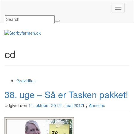
Slå navig
cd
Graviditet
38. uge – Så er Tasken pakket!
Udgivet den
11. oktober 2012
1. maj 2017
by
Anneline