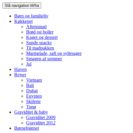
Slå navigation til/fra
Børn og familieliv
Køkkenet
Aftensmad
Brød og boller
Kager og dessert
Sunde snacks
Til madpakken
Marmelade, saft og syltesager
Smagen af sommer
Jul
Haven
Rejser
Vietnam
Bali
Dubai
Egypten
Skiferie
Tunø
Graviditet & baby
Graviditet 2009
Graviditet 2012
Børnehjørnet