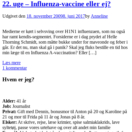
22. uge – Influenza-vaccine eller ej?
Udgivet den
18. november 2009
8. juni 2017
by
Anneline
Medierne er kørt i selvsving over H1N1 influenzaen, som nu også
har ramt kendis-segmentet. Forsiderne er i dag prydet af Helle
Thorning Schmidt, som måtte bukke under for maveonde og feber i
går. Er det nu, man skal gå i panik? Skal jeg fluks bestille en tid hos
min læge til en Influenza A-vaccination? Eller […]
Læs mere
1 kommentar
Hvem er jeg?
Alder:
41 år
Job:
Journalist
Privat:
Gift med Dennis, bonusmor til Anton på 20 og Karoline på
21 og mor til Frida på 11 år og Jonas på 8 år.
Elsker:
At skrive, rejse, læse krimier, spise salmiaklakrids, lave
syltetøj, passe vores urtehave og over alt andet min familie