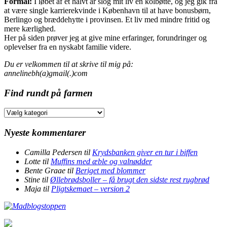
Formål:
I løbet af et halvt år slog mit liv en kolbøtte, og jeg gik fra
at være single karrierekvinde i København til at have bonusbørn,
Berlingo og bræddehytte i provinsen. Et liv med mindre fritid og
mere kærlighed.
Her på siden prøver jeg at give mine erfaringer, forundringer og
oplevelser fra en nyskabt familie videre.
Du er velkommen til at skrive til mig på:
annelinebh(a)gmail(.)com
Find rundt på farmen
Find
rundt
på
Nyeste kommentarer
farmen
Camilla Pedersen
til
Krydsbanken giver en tur i biffen
Lotte
til
Muffins med æble og valnødder
Bente Graae
til
Beriget med blommer
Stine
til
Øllebrødsboller – få brugt den sidste rest rugbrød
Maja
til
Pligtskemaet – version 2