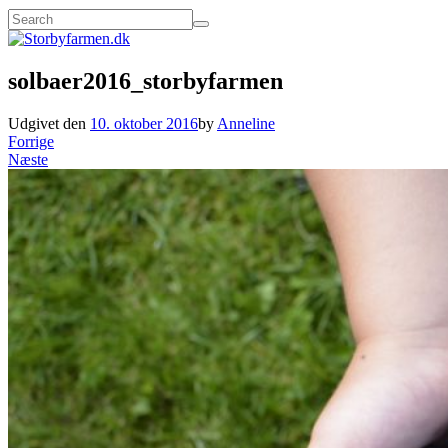
solbaer2016_storbyfarmen
Udgivet den
10. oktober 2016
by
Anneline
Forrige
Næste