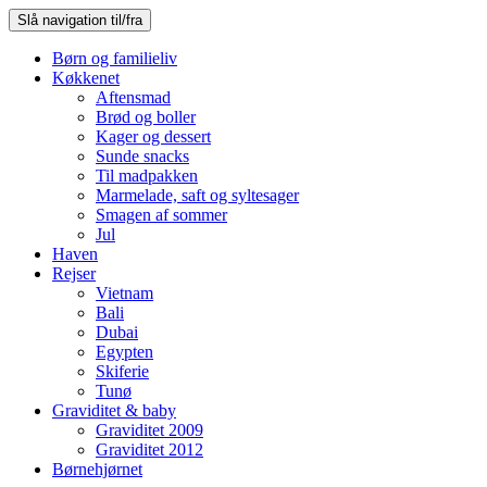
Slå navigation til/fra
Børn og familieliv
Køkkenet
Aftensmad
Brød og boller
Kager og dessert
Sunde snacks
Til madpakken
Marmelade, saft og syltesager
Smagen af sommer
Jul
Haven
Rejser
Vietnam
Bali
Dubai
Egypten
Skiferie
Tunø
Graviditet & baby
Graviditet 2009
Graviditet 2012
Børnehjørnet