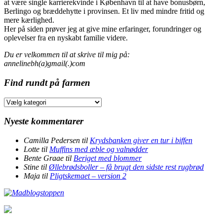
at være single karrierekvinde i København til at have bonusbørn,
Berlingo og bræddehytte i provinsen. Et liv med mindre fritid og
mere kærlighed.
Her på siden prøver jeg at give mine erfaringer, forundringer og
oplevelser fra en nyskabt familie videre.
Du er velkommen til at skrive til mig på:
annelinebh(a)gmail(.)com
Find rundt på farmen
Find
rundt
på
Nyeste kommentarer
farmen
Camilla Pedersen
til
Krydsbanken giver en tur i biffen
Lotte
til
Muffins med æble og valnødder
Bente Graae
til
Beriget med blommer
Stine
til
Øllebrødsboller – få brugt den sidste rest rugbrød
Maja
til
Pligtskemaet – version 2