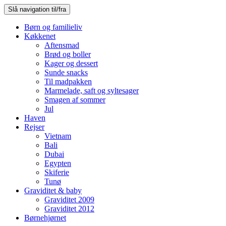
Slå navigation til/fra
Børn og familieliv
Køkkenet
Aftensmad
Brød og boller
Kager og dessert
Sunde snacks
Til madpakken
Marmelade, saft og syltesager
Smagen af sommer
Jul
Haven
Rejser
Vietnam
Bali
Dubai
Egypten
Skiferie
Tunø
Graviditet & baby
Graviditet 2009
Graviditet 2012
Børnehjørnet