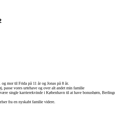
2
g mor til Frida på 11 år og Jonas på 8 år.
tøj, passe vores urtehave og over alt andet min familie
a at være single karrierekvinde i København til at have bonusbørn, Berli
lser fra en nyskabt familie videre.