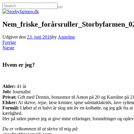
Nem_friske_forårsruller_Storbyfarmen_0
Udgivet den
23. juni 2016
by
Anneline
Forrige
Næste
Hvem er jeg?
Alder:
41 år
Job:
Journalist
Privat:
Gift med Dennis, bonusmor til Anton på 20 og Karoline på 21 o
Elsker:
At skrive, rejse, læse krimier, spise salmiaklakrids, lave sylte
Formål:
I løbet af et halvt år slog mit liv en kolbøtte, og jeg gik fr
kærlighed.
Her på siden prøver jeg at give mine erfaringer, forundringer og opleve
Du er velkommen til at skrive til mig på: