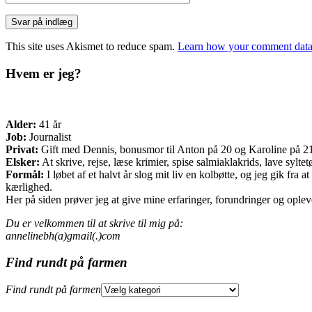
This site uses Akismet to reduce spam.
Learn how your comment data 
Hvem er jeg?
Alder:
41 år
Job:
Journalist
Privat:
Gift med Dennis, bonusmor til Anton på 20 og Karoline på 21 o
Elsker:
At skrive, rejse, læse krimier, spise salmiaklakrids, lave sylte
Formål:
I løbet af et halvt år slog mit liv en kolbøtte, og jeg gik fr
kærlighed.
Her på siden prøver jeg at give mine erfaringer, forundringer og opleve
Du er velkommen til at skrive til mig på:
annelinebh(a)gmail(.)com
Find rundt på farmen
Find rundt på farmen