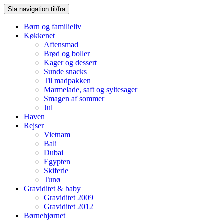
Slå navigation til/fra
Børn og familieliv
Køkkenet
Aftensmad
Brød og boller
Kager og dessert
Sunde snacks
Til madpakken
Marmelade, saft og syltesager
Smagen af sommer
Jul
Haven
Rejser
Vietnam
Bali
Dubai
Egypten
Skiferie
Tunø
Graviditet & baby
Graviditet 2009
Graviditet 2012
Børnehjørnet