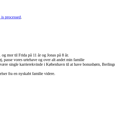
is processed
.
g mor til Frida på 11 år og Jonas på 8 år.
tøj, passe vores urtehave og over alt andet min familie
a at være single karrierekvinde i København til at have bonusbørn, Berli
lser fra en nyskabt familie videre.