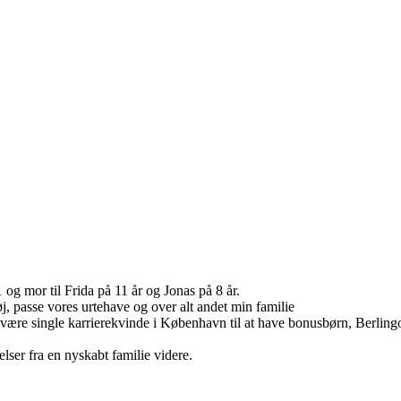
g mor til Frida på 11 år og Jonas på 8 år.
tøj, passe vores urtehave og over alt andet min familie
a at være single karrierekvinde i København til at have bonusbørn, Berli
lser fra en nyskabt familie videre.