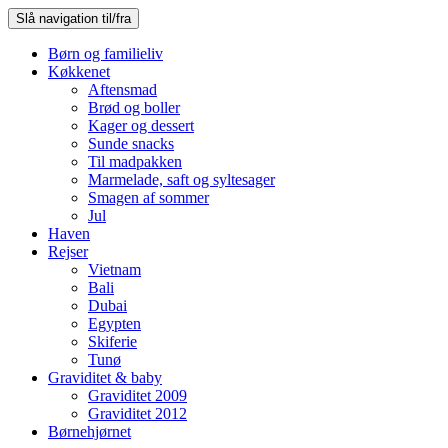
Slå navigation til/fra
Børn og familieliv
Køkkenet
Aftensmad
Brød og boller
Kager og dessert
Sunde snacks
Til madpakken
Marmelade, saft og syltesager
Smagen af sommer
Jul
Haven
Rejser
Vietnam
Bali
Dubai
Egypten
Skiferie
Tunø
Graviditet & baby
Graviditet 2009
Graviditet 2012
Børnehjørnet