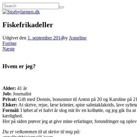
Fiskefrikadeller
Udgivet den
1. september 2014
by
Anneline
Forrige
Næste
Hvem er jeg?
Alder:
41 år
Job:
Journalist
Privat:
Gift med Dennis, bonusmor til Anton på 20 og Karoline på 21 o
Elsker:
At skrive, rejse, læse krimier, spise salmiaklakrids, lave sylte
Formål:
I løbet af et halvt år slog mit liv en kolbøtte, og jeg gik fr
kærlighed.
Her på siden prøver jeg at give mine erfaringer, forundringer og opleve
Du er velkommen til at skrive til mig på: