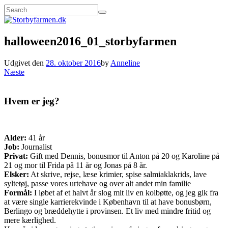
halloween2016_01_storbyfarmen
Udgivet den
28. oktober 2016
by
Anneline
Næste
Hvem er jeg?
Alder:
41 år
Job:
Journalist
Privat:
Gift med Dennis, bonusmor til Anton på 20 og Karoline på
21 og mor til Frida på 11 år og Jonas på 8 år.
Elsker:
At skrive, rejse, læse krimier, spise salmiaklakrids, lave
syltetøj, passe vores urtehave og over alt andet min familie
Formål:
I løbet af et halvt år slog mit liv en kolbøtte, og jeg gik fra
at være single karrierekvinde i København til at have bonusbørn,
Berlingo og bræddehytte i provinsen. Et liv med mindre fritid og
mere kærlighed.