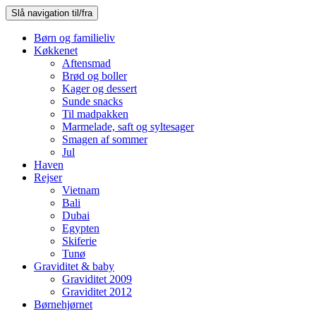
Slå navigation til/fra
Børn og familieliv
Køkkenet
Aftensmad
Brød og boller
Kager og dessert
Sunde snacks
Til madpakken
Marmelade, saft og syltesager
Smagen af sommer
Jul
Haven
Rejser
Vietnam
Bali
Dubai
Egypten
Skiferie
Tunø
Graviditet & baby
Graviditet 2009
Graviditet 2012
Børnehjørnet