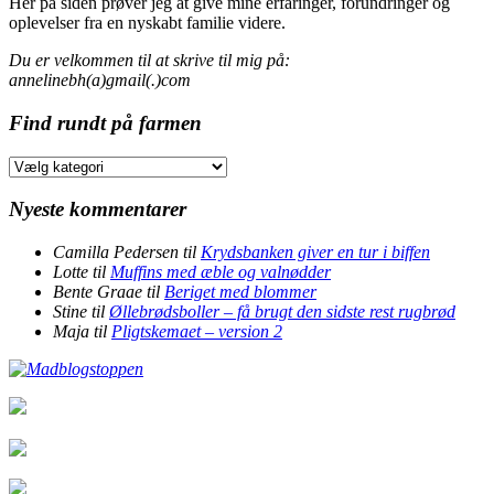
Her på siden prøver jeg at give mine erfaringer, forundringer og
oplevelser fra en nyskabt familie videre.
Du er velkommen til at skrive til mig på:
annelinebh(a)gmail(.)com
Find rundt på farmen
Find
rundt
på
Nyeste kommentarer
farmen
Camilla Pedersen
til
Krydsbanken giver en tur i biffen
Lotte
til
Muffins med æble og valnødder
Bente Graae
til
Beriget med blommer
Stine
til
Øllebrødsboller – få brugt den sidste rest rugbrød
Maja
til
Pligtskemaet – version 2