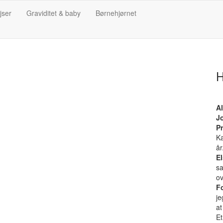
jser
Graviditet & baby
Børnehjørnet
H
Al
J
Pr
Ka
år
El
sa
ov
F
je
at
Et