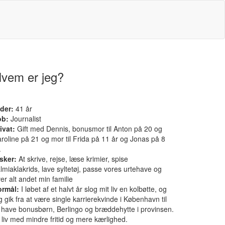
vem er jeg?
der:
41 år
ob:
Journalist
ivat:
Gift med Dennis, bonusmor til Anton på 20 og
roline på 21 og mor til Frida på 11 år og Jonas på 8
.
sker:
At skrive, rejse, læse krimier, spise
lmiaklakrids, lave syltetøj, passe vores urtehave og
er alt andet min familie
ormål:
I løbet af et halvt år slog mit liv en kolbøtte, og
g gik fra at være single karrierekvinde i København til
 have bonusbørn, Berlingo og bræddehytte i provinsen.
 liv med mindre fritid og mere kærlighed.