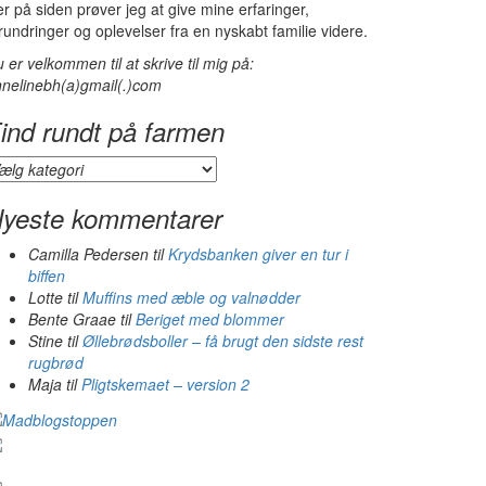
r på siden prøver jeg at give mine erfaringer,
rundringer og oplevelser fra en nyskabt familie videre.
 er velkommen til at skrive til mig på:
nelinebh(a)gmail(.)com
ind rundt på farmen
ind
ndt
å
yeste kommentarer
armen
Camilla Pedersen
til
Krydsbanken giver en tur i
biffen
Lotte
til
Muffins med æble og valnødder
Bente Graae
til
Beriget med blommer
Stine
til
Øllebrødsboller – få brugt den sidste rest
rugbrød
Maja
til
Pligtskemaet – version 2