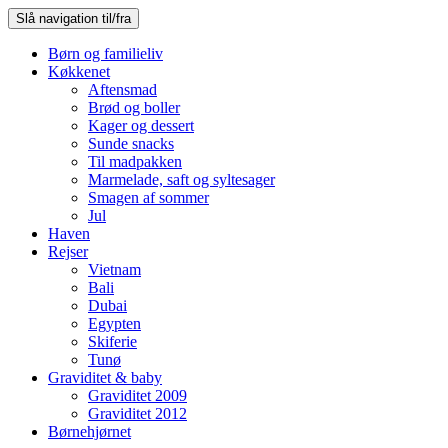
Slå navigation til/fra
Børn og familieliv
Køkkenet
Aftensmad
Brød og boller
Kager og dessert
Sunde snacks
Til madpakken
Marmelade, saft og syltesager
Smagen af sommer
Jul
Haven
Rejser
Vietnam
Bali
Dubai
Egypten
Skiferie
Tunø
Graviditet & baby
Graviditet 2009
Graviditet 2012
Børnehjørnet