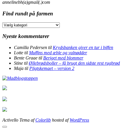
annelinebh(a)gmail(.)com
Find rundt på farmen
Find
rundt
på
Nyeste kommentarer
farmen
Camilla Pedersen
til
Krydsbanken giver en tur i biffen
Lotte
til
Muffins med æble og valnødder
Bente Graae
til
Beriget med blommer
Stine
til
Øllebrødsboller – få brugt den sidste rest rugbrød
Maja
til
Pligtskemaet – version 2
Activello Tema af
Colorlib
hosted af
WordPress