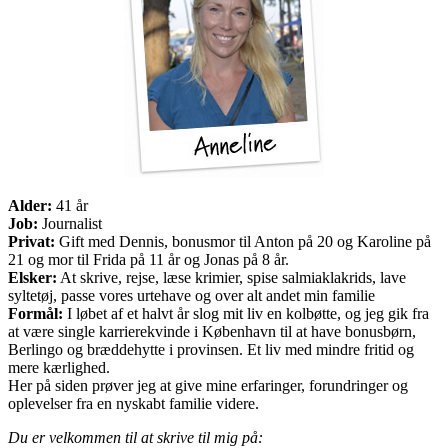
Alder:
41 år
Job:
Journalist
Privat:
Gift med Dennis, bonusmor til Anton på 20 og Karoline på
21 og mor til Frida på 11 år og Jonas på 8 år.
Elsker:
At skrive, rejse, læse krimier, spise salmiaklakrids, lave
syltetøj, passe vores urtehave og over alt andet min familie
Formål:
I løbet af et halvt år slog mit liv en kolbøtte, og jeg gik fra
at være single karrierekvinde i København til at have bonusbørn,
Berlingo og bræddehytte i provinsen. Et liv med mindre fritid og
mere kærlighed.
Her på siden prøver jeg at give mine erfaringer, forundringer og
oplevelser fra en nyskabt familie videre.
Du er velkommen til at skrive til mig på: