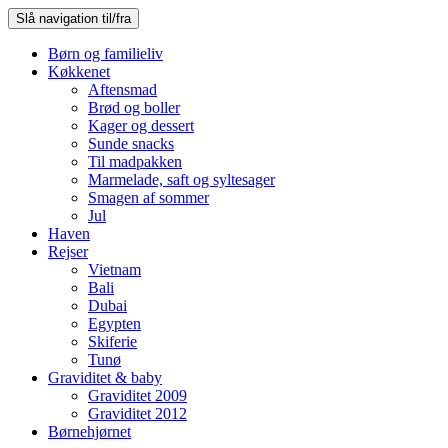
Slå navigation til/fra
Børn og familieliv
Køkkenet
Aftensmad
Brød og boller
Kager og dessert
Sunde snacks
Til madpakken
Marmelade, saft og syltesager
Smagen af sommer
Jul
Haven
Rejser
Vietnam
Bali
Dubai
Egypten
Skiferie
Tunø
Graviditet & baby
Graviditet 2009
Graviditet 2012
Børnehjørnet