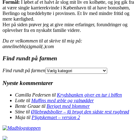
Formål:
I løbet af et halvt år slog mit liv en kolbøtte, og jeg gik fra
at være single karrierekvinde i København til at have bonusbørn,
Berlingo og bræddehytte i provinsen. Et liv med mindre fritid og
mere kærlighed.
Her på siden prøver jeg at give mine erfaringer, forundringer og
oplevelser fra en nyskabt familie videre.
Du er velkommen til at skrive til mig på:
annelinebh(a)gmail(.)com
Find rundt på farmen
Find rundt på farmen
Nyeste kommentarer
Camilla Pedersen
til
Krydsbanken giver en tur i biffen
Lotte
til
Muffins med æble og valnødder
Bente Graae
til
Beriget med blommer
Stine
til
Øllebrødsboller – få brugt den sidste rest rugbrød
Maja
til
Pligtskemaet – version 2