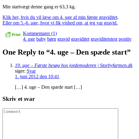
Min startvægt denne gang er 63,3 kg.
Klik her, hvis du vil læse om 4. uge af min første graviditet
.
Eller om 5.-6. uge, hvor vi fik vished om, at jeg var gravid.
Kommentarer (1)
4. uge
baby
børn
gravid
graviditet
graviditetstest
positiv
One Reply to “4. uge – Den spæde start”
19. uge – Første besøg hos jordemoderen | Storbyfarmen.dk
siger:
Svar
1. juni 2012 den 10:41
[…] 4. uge – Den spæde start […]
Skriv et svar