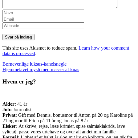
This site uses Akismet to reduce spam.
Learn how your comment
data is processed
.
Indlæg
Børnevenlige luksus-kanelsnegle
Hjemmelavet mysli med masser af knas
navigation
Hvem er jeg?
Alder:
41 år
Job:
Journalist
Privat:
Gift med Dennis, bonusmor til Anton på 20 og Karoline på
21 og mor til Frida på 11 år og Jonas på 8 år.
Elsker:
At skrive, rejse, læse krimier, spise salmiaklakrids, lave
syltetøj, passe vores urtehave og over alt andet min familie
Formål:
I løbet af et halvt år slog mit liv en kolbøtte, og jeg gik fra