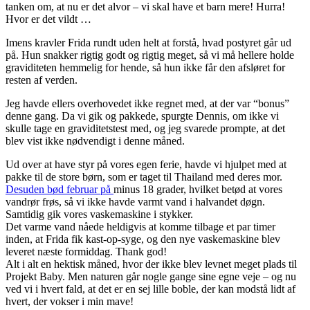
tanken om, at nu er det alvor – vi skal have et barn mere! Hurra!
Hvor er det vildt …
Imens kravler Frida rundt uden helt at forstå, hvad postyret går ud
på. Hun snakker rigtig godt og rigtig meget, så vi må hellere holde
graviditeten hemmelig for hende, så hun ikke får den afsløret for
resten af verden.
Jeg havde ellers overhovedet ikke regnet med, at der var “bonus”
denne gang. Da vi gik og pakkede, spurgte Dennis, om ikke vi
skulle tage en graviditetstest med, og jeg svarede prompte, at det
blev vist ikke nødvendigt i denne måned.
Ud over at have styr på vores egen ferie, havde vi hjulpet med at
pakke til de store børn, som er taget til Thailand med deres mor.
Desuden bød februar på
minus 18 grader, hvilket betød at vores
vandrør frøs, så vi ikke havde varmt vand i halvandet døgn.
Samtidig gik vores vaskemaskine i stykker.
Det varme vand nåede heldigvis at komme tilbage et par timer
inden, at Frida fik kast-op-syge, og den nye vaskemaskine blev
leveret næste formiddag. Thank god!
Alt i alt en hektisk måned, hvor der ikke blev levnet meget plads til
Projekt Baby. Men naturen går nogle gange sine egne veje – og nu
ved vi i hvert fald, at det er en sej lille boble, der kan modstå lidt af
hvert, der vokser i min mave!