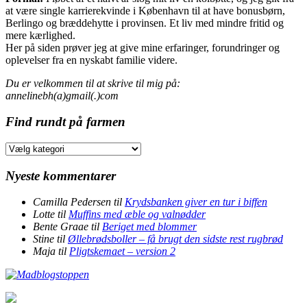
at være single karrierekvinde i København til at have bonusbørn,
Berlingo og bræddehytte i provinsen. Et liv med mindre fritid og
mere kærlighed.
Her på siden prøver jeg at give mine erfaringer, forundringer og
oplevelser fra en nyskabt familie videre.
Du er velkommen til at skrive til mig på:
annelinebh(a)gmail(.)com
Find rundt på farmen
Find
rundt
på
Nyeste kommentarer
farmen
Camilla Pedersen
til
Krydsbanken giver en tur i biffen
Lotte
til
Muffins med æble og valnødder
Bente Graae
til
Beriget med blommer
Stine
til
Øllebrødsboller – få brugt den sidste rest rugbrød
Maja
til
Pligtskemaet – version 2