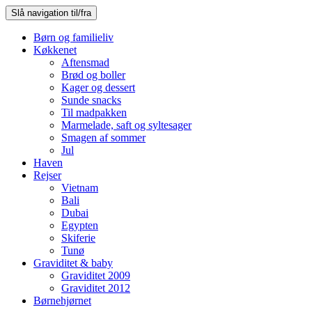
Slå navigation til/fra
Børn og familieliv
Køkkenet
Aftensmad
Brød og boller
Kager og dessert
Sunde snacks
Til madpakken
Marmelade, saft og syltesager
Smagen af sommer
Jul
Haven
Rejser
Vietnam
Bali
Dubai
Egypten
Skiferie
Tunø
Graviditet & baby
Graviditet 2009
Graviditet 2012
Børnehjørnet