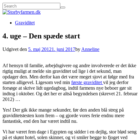
Graviditet
4. uge – Den spæde start
Udgivet den
5. maj 2012
1. juni 2017
by
Anneline
Af hensyn til familie, arbejdsgivere og andre involverede er det ikke
rigtig muligt at melde sin graviditet ud lige i det sekund, man
opdager den. Men derfor kan det være meget sjovt at følge med fra
starten alligevel. Ligesom ved min
første graviditet
vil jeg derfor
forsøge at skrive lidt ugedagbog, indtil farmens nye beboer gør sit
indtog i oktober. Og det her er altså begyndelsen (skrevet 21. februar
2012) …
Yes! Der gik ikke mange sekunder, før den anden blå streg på
graviditetstesten kom frem – og gjorde vores ferie endnu mere
fantastisk, end den har været indtil nu.
Vi har været fem dage i Egypten og sidder i en dejlig, stor blød seng
på et skønt hotel, solen skinner, og vi smiler begge to fjoget ved