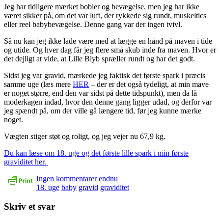
Jeg har tidligere mærket bobler og bevægelse, men jeg har ikke
været sikker på, om det var luft, der rykkede sig rundt, muskeltics
eller reel babybevægelse. Denne gang var der ingen tvivl.
Så nu kan jeg ikke lade være med at lægge en hånd på maven i tide
og utide. Og hver dag får jeg flere små skub inde fra maven. Hvor er
det dejligt at vide, at Lille Blyb spræller rundt og har det godt.
Sidst jeg var gravid, mærkede jeg faktisk det første spark i præcis
samme uge (læs mere
HER
– der er det også tydeligt, at min mave
er noget større, end den var sidst på dette tidspunkt), men da lå
moderkagen indad, hvor den denne gang ligger udad, og derfor var
jeg spændt på, om der ville gå længere tid, før jeg kunne mærke
noget.
Vægten stiger støt og roligt, og jeg vejer nu 67,9 kg.
Du kan læse om 18. uge og det første lille spark i min første
graviditet her.
Ingen kommentarer endnu
18. uge
baby
gravid
graviditet
Skriv et svar