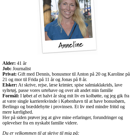
Alder:
41 år
Job:
Journalist
Privat:
Gift med Dennis, bonusmor til Anton på 20 og Karoline på
21 og mor til Frida på 11 år og Jonas på 8 år.
Elsker:
At skrive, rejse, læse krimier, spise salmiaklakrids, lave
syltetøj, passe vores urtehave og over alt andet min familie
Formål:
I løbet af et halvt år slog mit liv en kolbøtte, og jeg gik fra
at være single karrierekvinde i København til at have bonusbørn,
Berlingo og bræddehytte i provinsen. Et liv med mindre fritid og
mere kærlighed.
Her på siden prøver jeg at give mine erfaringer, forundringer og
oplevelser fra en nyskabt familie videre.
Du er velkommen til at skrive til mig på: