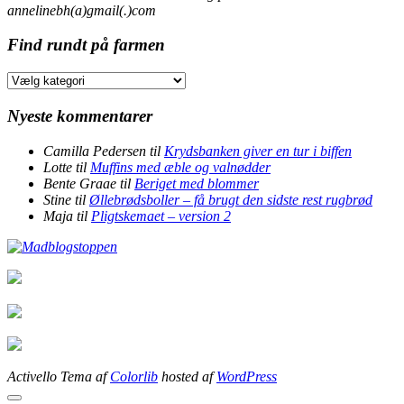
annelinebh(a)gmail(.)com
Find rundt på farmen
Find
rundt
på
Nyeste kommentarer
farmen
Camilla Pedersen
til
Krydsbanken giver en tur i biffen
Lotte
til
Muffins med æble og valnødder
Bente Graae
til
Beriget med blommer
Stine
til
Øllebrødsboller – få brugt den sidste rest rugbrød
Maja
til
Pligtskemaet – version 2
Activello Tema af
Colorlib
hosted af
WordPress