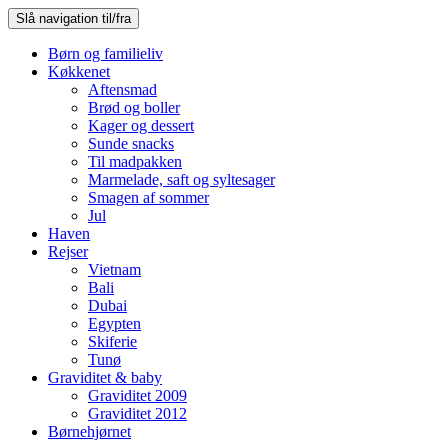
Slå navigation til/fra
Børn og familieliv
Køkkenet
Aftensmad
Brød og boller
Kager og dessert
Sunde snacks
Til madpakken
Marmelade, saft og syltesager
Smagen af sommer
Jul
Haven
Rejser
Vietnam
Bali
Dubai
Egypten
Skiferie
Tunø
Graviditet & baby
Graviditet 2009
Graviditet 2012
Børnehjørnet