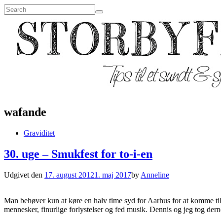
wafande
Graviditet
30. uge – Smukfest for to-i-en
Udgivet den
17. august 2012
1. maj 2017
by
Anneline
Man behøver kun at køre en halv time syd for Aarhus for at komme til
mennesker, finurlige forlystelser og fed musik. Dennis og jeg tog d