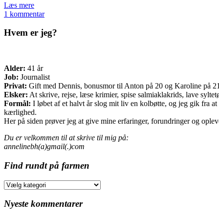
Læs mere
1 kommentar
Hvem er jeg?
Alder:
41 år
Job:
Journalist
Privat:
Gift med Dennis, bonusmor til Anton på 20 og Karoline på 21 o
Elsker:
At skrive, rejse, læse krimier, spise salmiaklakrids, lave sylte
Formål:
I løbet af et halvt år slog mit liv en kolbøtte, og jeg gik fr
kærlighed.
Her på siden prøver jeg at give mine erfaringer, forundringer og opleve
Du er velkommen til at skrive til mig på:
annelinebh(a)gmail(.)com
Find rundt på farmen
Find
rundt
på
Nyeste kommentarer
farmen