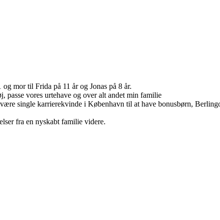
g mor til Frida på 11 år og Jonas på 8 år.
tøj, passe vores urtehave og over alt andet min familie
a at være single karrierekvinde i København til at have bonusbørn, Berli
lser fra en nyskabt familie videre.