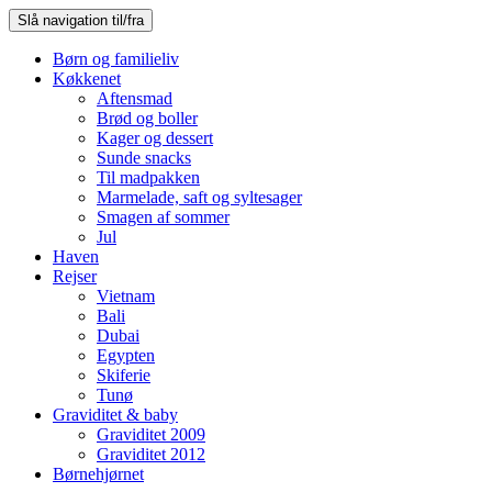
Slå navigation til/fra
Børn og familieliv
Køkkenet
Aftensmad
Brød og boller
Kager og dessert
Sunde snacks
Til madpakken
Marmelade, saft og syltesager
Smagen af sommer
Jul
Haven
Rejser
Vietnam
Bali
Dubai
Egypten
Skiferie
Tunø
Graviditet & baby
Graviditet 2009
Graviditet 2012
Børnehjørnet