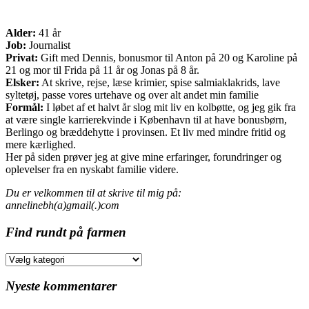
Alder:
41 år
Job:
Journalist
Privat:
Gift med Dennis, bonusmor til Anton på 20 og Karoline på
21 og mor til Frida på 11 år og Jonas på 8 år.
Elsker:
At skrive, rejse, læse krimier, spise salmiaklakrids, lave
syltetøj, passe vores urtehave og over alt andet min familie
Formål:
I løbet af et halvt år slog mit liv en kolbøtte, og jeg gik fra
at være single karrierekvinde i København til at have bonusbørn,
Berlingo og bræddehytte i provinsen. Et liv med mindre fritid og
mere kærlighed.
Her på siden prøver jeg at give mine erfaringer, forundringer og
oplevelser fra en nyskabt familie videre.
Du er velkommen til at skrive til mig på:
annelinebh(a)gmail(.)com
Find rundt på farmen
Find
rundt
på
Nyeste kommentarer
farmen