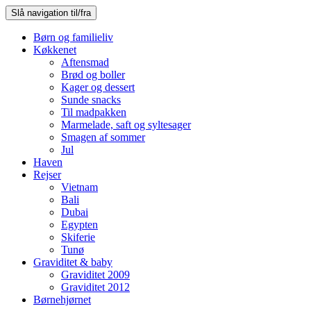
Slå navigation til/fra
Børn og familieliv
Køkkenet
Aftensmad
Brød og boller
Kager og dessert
Sunde snacks
Til madpakken
Marmelade, saft og syltesager
Smagen af sommer
Jul
Haven
Rejser
Vietnam
Bali
Dubai
Egypten
Skiferie
Tunø
Graviditet & baby
Graviditet 2009
Graviditet 2012
Børnehjørnet