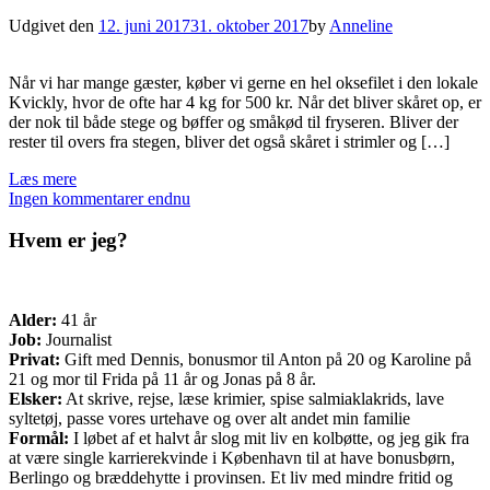
Udgivet den
12. juni 2017
31. oktober 2017
by
Anneline
Når vi har mange gæster, køber vi gerne en hel oksefilet i den lokale
Kvickly, hvor de ofte har 4 kg for 500 kr. Når det bliver skåret op, er
der nok til både stege og bøffer og småkød til fryseren. Bliver der
rester til overs fra stegen, bliver det også skåret i strimler og […]
Læs mere
Ingen kommentarer endnu
Hvem er jeg?
Alder:
41 år
Job:
Journalist
Privat:
Gift med Dennis, bonusmor til Anton på 20 og Karoline på
21 og mor til Frida på 11 år og Jonas på 8 år.
Elsker:
At skrive, rejse, læse krimier, spise salmiaklakrids, lave
syltetøj, passe vores urtehave og over alt andet min familie
Formål:
I løbet af et halvt år slog mit liv en kolbøtte, og jeg gik fra
at være single karrierekvinde i København til at have bonusbørn,
Berlingo og bræddehytte i provinsen. Et liv med mindre fritid og