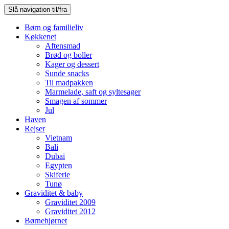
Slå navigation til/fra
Børn og familieliv
Køkkenet
Aftensmad
Brød og boller
Kager og dessert
Sunde snacks
Til madpakken
Marmelade, saft og syltesager
Smagen af sommer
Jul
Haven
Rejser
Vietnam
Bali
Dubai
Egypten
Skiferie
Tunø
Graviditet & baby
Graviditet 2009
Graviditet 2012
Børnehjørnet