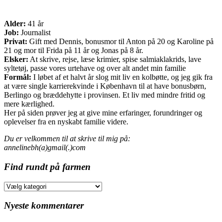
Alder:
41 år
Job:
Journalist
Privat:
Gift med Dennis, bonusmor til Anton på 20 og Karoline på
21 og mor til Frida på 11 år og Jonas på 8 år.
Elsker:
At skrive, rejse, læse krimier, spise salmiaklakrids, lave
syltetøj, passe vores urtehave og over alt andet min familie
Formål:
I løbet af et halvt år slog mit liv en kolbøtte, og jeg gik fra
at være single karrierekvinde i København til at have bonusbørn,
Berlingo og bræddehytte i provinsen. Et liv med mindre fritid og
mere kærlighed.
Her på siden prøver jeg at give mine erfaringer, forundringer og
oplevelser fra en nyskabt familie videre.
Du er velkommen til at skrive til mig på:
annelinebh(a)gmail(.)com
Find rundt på farmen
Find
rundt
på
Nyeste kommentarer
farmen