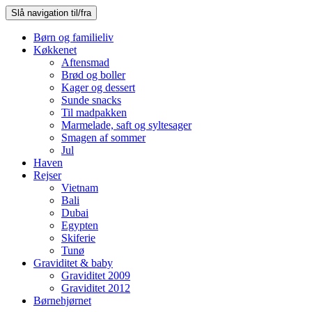
Slå navigation til/fra
Børn og familieliv
Køkkenet
Aftensmad
Brød og boller
Kager og dessert
Sunde snacks
Til madpakken
Marmelade, saft og syltesager
Smagen af sommer
Jul
Haven
Rejser
Vietnam
Bali
Dubai
Egypten
Skiferie
Tunø
Graviditet & baby
Graviditet 2009
Graviditet 2012
Børnehjørnet