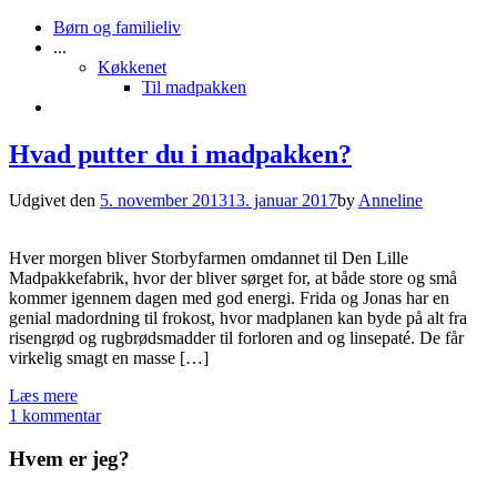
Børn og familieliv
...
Køkkenet
Til madpakken
Hvad putter du i madpakken?
Udgivet den
5. november 2013
13. januar 2017
by
Anneline
Hver morgen bliver Storbyfarmen omdannet til Den Lille
Madpakkefabrik, hvor der bliver sørget for, at både store og små
kommer igennem dagen med god energi. Frida og Jonas har en
genial madordning til frokost, hvor madplanen kan byde på alt fra
risengrød og rugbrødsmadder til forloren and og linsepaté. De får
virkelig smagt en masse […]
Læs mere
1 kommentar
Hvem er jeg?