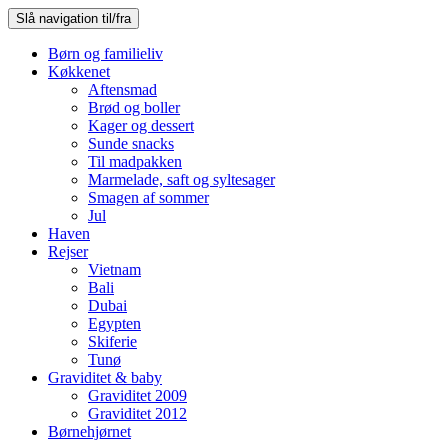
Slå navigation til/fra
Børn og familieliv
Køkkenet
Aftensmad
Brød og boller
Kager og dessert
Sunde snacks
Til madpakken
Marmelade, saft og syltesager
Smagen af sommer
Jul
Haven
Rejser
Vietnam
Bali
Dubai
Egypten
Skiferie
Tunø
Graviditet & baby
Graviditet 2009
Graviditet 2012
Børnehjørnet