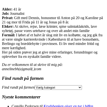
Alder:
41 år
Job:
Journalist
Privat:
Gift med Dennis, bonusmor til Anton på 20 og Karoline på
21 og mor til Frida på 11 år og Jonas på 8 år.
Elsker:
At skrive, rejse, læse krimier, spise salmiaklakrids, lave
syltetøj, passe vores urtehave og over alt andet min familie
Formål:
I løbet af et halvt år slog mit liv en kolbøtte, og jeg gik fra
at være single karrierekvinde i København til at have bonusbørn,
Berlingo og bræddehytte i provinsen. Et liv med mindre fritid og
mere kærlighed.
Her på siden prøver jeg at give mine erfaringer, forundringer og
oplevelser fra en nyskabt familie videre.
Du er velkommen til at skrive til mig på:
annelinebh(a)gmail(.)com
Find rundt på farmen
Find rundt på farmen
Nyeste kommentarer
Camilla Pedersen
til
Krydsbanken giver en tur i biffen