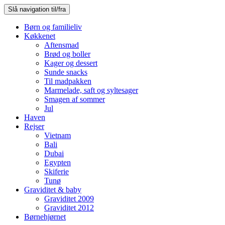
Slå navigation til/fra
Børn og familieliv
Køkkenet
Aftensmad
Brød og boller
Kager og dessert
Sunde snacks
Til madpakken
Marmelade, saft og syltesager
Smagen af sommer
Jul
Haven
Rejser
Vietnam
Bali
Dubai
Egypten
Skiferie
Tunø
Graviditet & baby
Graviditet 2009
Graviditet 2012
Børnehjørnet