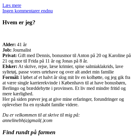
Læs mere
Ingen kommentarer endnu
Hvem er jeg?
Alder:
41 år
Job:
Journalist
Privat:
Gift med Dennis, bonusmor til Anton på 20 og Karoline på
21 og mor til Frida på 11 år og Jonas på 8 år.
Elsker:
At skrive, rejse, læse krimier, spise salmiaklakrids, lave
syltetøj, passe vores urtehave og over alt andet min familie
Formål:
I løbet af et halvt år slog mit liv en kolbøtte, og jeg gik fra
at være single karrierekvinde i København til at have bonusbørn,
Berlingo og bræddehytte i provinsen. Et liv med mindre fritid og
mere kærlighed.
Her på siden prøver jeg at give mine erfaringer, forundringer og
oplevelser fra en nyskabt familie videre.
Du er velkommen til at skrive til mig på:
annelinebh(a)gmail(.)com
Find rundt på farmen